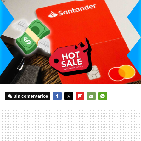
Sin comentarios
FACEBOOK
TWITTER
FLIPBOARD
E-
WHATSAPP
MAIL