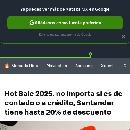
Ya puedes ver más de Xataka MX en Google
Añádenos como fuente preferida
OFERTAS
GUÍA DE COMPRAS
MERCADO LIBRE
AMAZON
Solo necesitas una cuenta de Google
×
HOY SE HABLA DE
Mercado Libre
Playstation
Samsung
Xiaomi
LG
Hot Sale 2025: no importa si es de
contado o a crédito, Santander
tiene hasta 20% de descuento