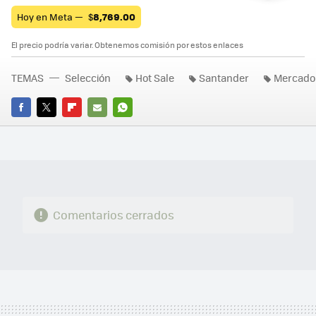
Hoy en Meta —
$
8,769.00
El precio podría variar. Obtenemos comisión por estos enlaces
TEMAS
Selección
Hot Sale
Santander
Mercado 
FACEBOOK
TWITTER
FLIPBOARD
E-
WHATSAPP
MAIL
Comentarios cerrados