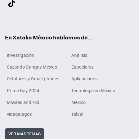
Twit
Fac
You
Inst
Tele
RSS
Flip
Link
ter
ebo
tub
agr
gra
boa
edI
Tikt
ok
e
am
m
rd
n
ok
En Xataka México hablamos de...
Investigación
Análisis
Cazando Gangas Mexico
Especiales
Celulares y Smartphones
Aplicaciones
Prime Day 2024
Tecnología en México
Móviles android
México
videojuegos
Telcel
VER MÁS TEMAS