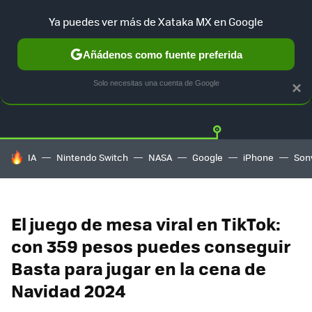
Ya puedes ver más de Xataka MX en Google
Añádenos como fuente preferida
OFERTAS
GUÍA DE COMPRAS
MERCADO LIBRE
AMAZON
Solo necesitas una cuenta de Google
×
HOY SE HABLA DE
IA
Nintendo Switch
NASA
Google
iPhone
Son
El juego de mesa viral en TikTok:
con 359 pesos puedes conseguir
Basta para jugar en la cena de
Navidad 2024