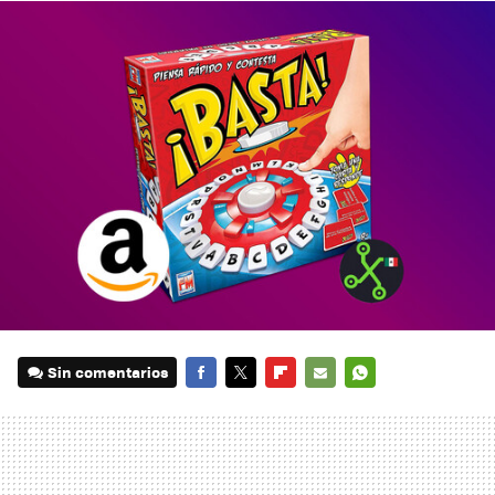
Sin comentarios
FACEBOOK
TWITTER
FLIPBOARD
E-
WHATSAPP
MAIL