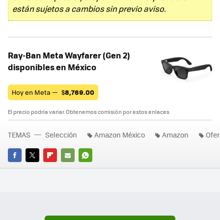
están sujetos a cambios sin previo aviso.
Ray-Ban Meta Wayfarer (Gen 2)
disponibles en México
Hoy en Meta —
$
8,769.00
El precio podría variar. Obtenemos comisión por estos enlaces
TEMAS
Selección
Amazon México
Amazon
Ofer
FACEBOOK
TWITTER
FLIPBOARD
E-
WHATSAPP
MAIL