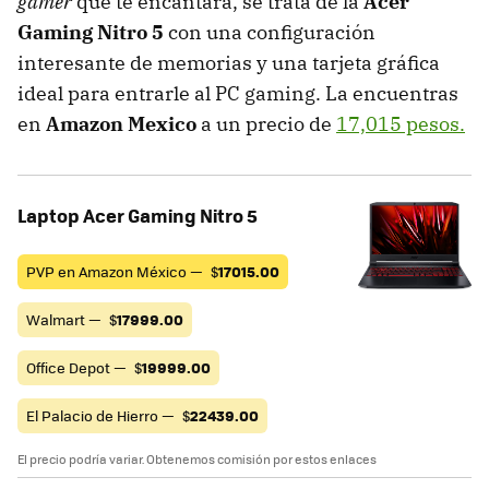
gamer
que te encantará, se trata de la
Acer
Gaming Nitro 5
con una configuración
interesante de memorias y una tarjeta gráfica
ideal para entrarle al PC gaming. La encuentras
en
Amazon Mexico
a un precio de
17,015 pesos.
Laptop Acer Gaming Nitro 5
PVP en Amazon México —
$
17015.00
Walmart —
$
17999.00
Office Depot —
$
19999.00
El Palacio de Hierro —
$
22439.00
El precio podría variar. Obtenemos comisión por estos enlaces