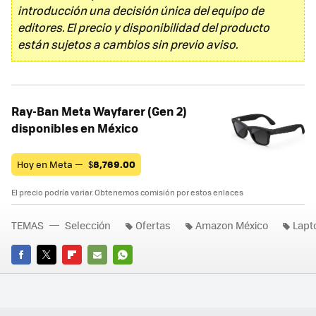
introducción una decisión única del equipo de
editores. El precio y disponibilidad del producto
están sujetos a cambios sin previo aviso.
Ray-Ban Meta Wayfarer (Gen 2)
disponibles en México
Hoy en Meta —
$
8,769.00
El precio podría variar. Obtenemos comisión por estos enlaces
TEMAS
Selección
Ofertas
Amazon México
Lapt
FACEBOOK
TWITTER
FLIPBOARD
E-
WHATSAPP
MAIL