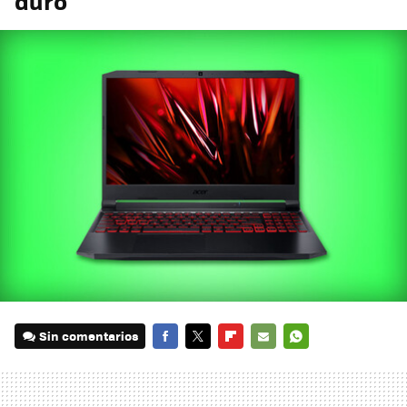
duro
Sin comentarios
FACEBOOK
TWITTER
FLIPBOARD
E-
WHATSAPP
MAIL