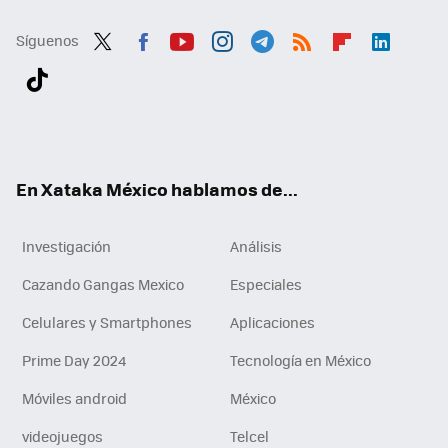
Síguenos
Twit
Fac
You
Inst
Tele
RSS
Flip
Link
ter
ebo
tub
agr
gra
boa
edI
Tikt
ok
e
am
m
rd
n
ok
En Xataka México hablamos de...
Investigación
Análisis
Cazando Gangas Mexico
Especiales
Celulares y Smartphones
Aplicaciones
Prime Day 2024
Tecnología en México
Móviles android
México
videojuegos
Telcel