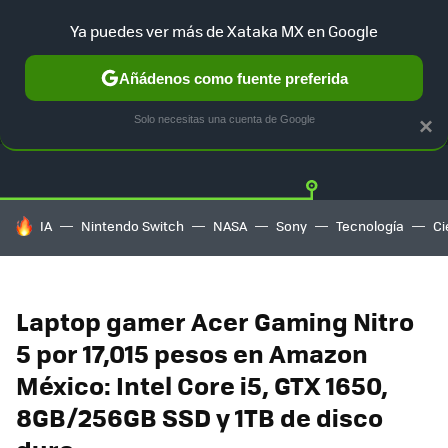
Ya puedes ver más de Xataka MX en Google
Añádenos como fuente preferida
OFERTAS
GUÍA DE COMPRAS
MERCADO LIBRE
AMAZON
Solo necesitas una cuenta de Google
×
HOY SE HABLA DE
IA
Nintendo Switch
NASA
Sony
Tecnología
Ci
Laptop gamer Acer Gaming Nitro
5 por 17,015 pesos en Amazon
México: Intel Core i5, GTX 1650,
8GB/256GB SSD y 1TB de disco