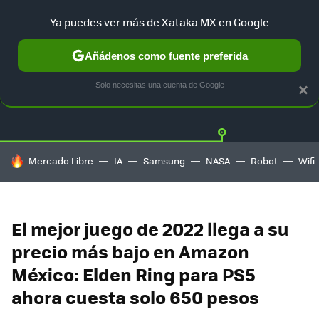
Ya puedes ver más de Xataka MX en Google
Añádenos como fuente preferida
OFERTAS
GUÍA DE COMPRAS
MERCADO LIBRE
AMAZON
Solo necesitas una cuenta de Google
×
HOY SE HABLA DE
Mercado Libre
IA
Samsung
NASA
Robot
Wifi
El mejor juego de 2022 llega a su
precio más bajo en Amazon
México: Elden Ring para PS5
ahora cuesta solo 650 pesos