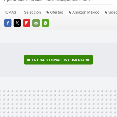
TEMAS
Selección
Ofertas
Amazon México
vide
FACEBOOK
TWITTER
FLIPBOARD
E-
WHATSAPP
MAIL
ENTRAR Y ENVIAR UN COMENTARIO