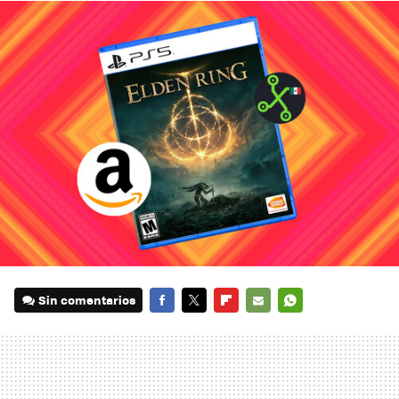
Sin comentarios
FACEBOOK
TWITTER
FLIPBOARD
E-
WHATSAPP
MAIL