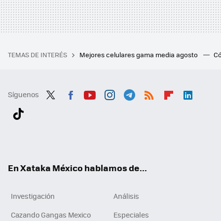
TEMAS DE INTERÉS
Mejores celulares gama media agosto
Có
Síguenos
Twit
Fac
You
Inst
Tele
RSS
Flip
Link
ter
ebo
tub
agr
gra
boa
edI
Tikt
ok
e
am
m
rd
n
ok
En Xataka México hablamos de...
Investigación
Análisis
Cazando Gangas Mexico
Especiales