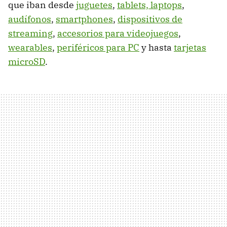
que iban desde
juguetes
,
tablets, laptops
,
audífonos
,
smartphones
,
dispositivos de
streaming
,
accesorios para videojuegos
,
wearables
,
periféricos para PC
y hasta
tarjetas
microSD
.