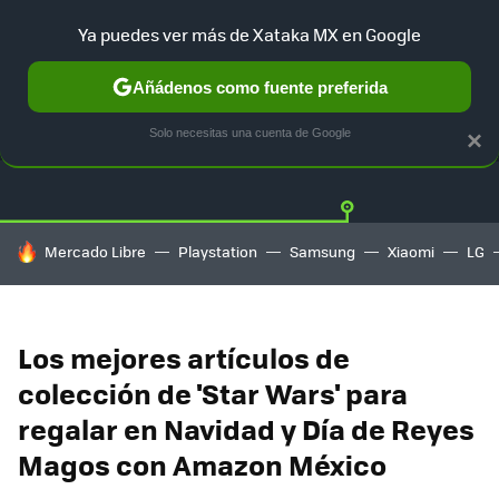
Ya puedes ver más de Xataka MX en Google
Añádenos como fuente preferida
OFERTAS
GUÍA DE COMPRAS
MERCADO LIBRE
AMAZON
Solo necesitas una cuenta de Google
×
HOY SE HABLA DE
Mercado Libre
Playstation
Samsung
Xiaomi
LG
Los mejores artículos de
colección de 'Star Wars' para
regalar en Navidad y Día de Reyes
Magos con Amazon México