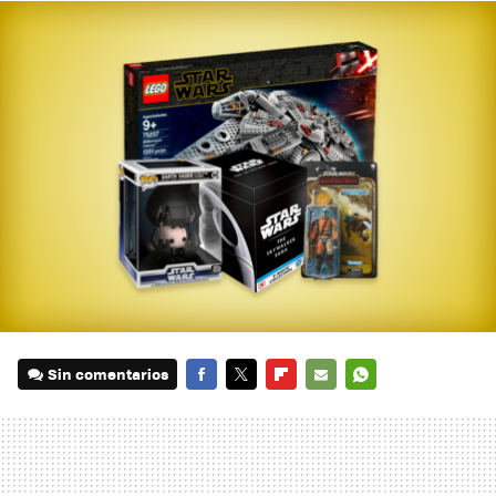
Sin comentarios
FACEBOOK
TWITTER
FLIPBOARD
E-
WHATSAPP
MAIL