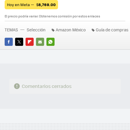
Hoy en Meta —
$
8,769.00
El precio podría variar. Obtenemos comisión por estos enlaces
TEMAS
Selección
Amazon México
Guía de compras
FACEBOOK
TWITTER
FLIPBOARD
E-
WHATSAPP
MAIL
Comentarios cerrados