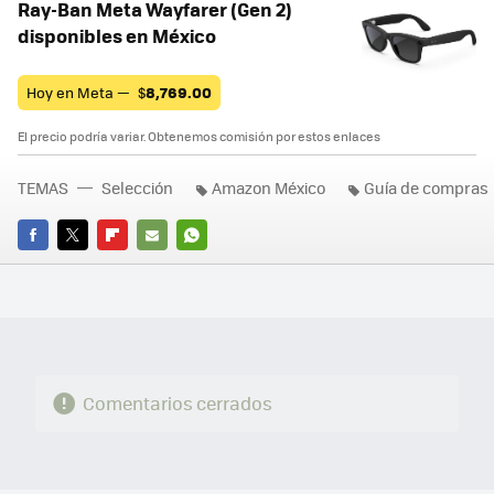
Ray-Ban Meta Wayfarer (Gen 2)
disponibles en México
Hoy en Meta —
$
8,769.00
El precio podría variar. Obtenemos comisión por estos enlaces
TEMAS
Selección
Amazon México
Guía de compras
FACEBOOK
TWITTER
FLIPBOARD
E-
WHATSAPP
MAIL
Comentarios cerrados