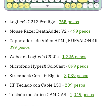
Logitech G213 Prodigy -
765 pesos
Mouse Razer DeathAdder V2 -
499 pesos
Capturadora de Video HDMI, KUPVALON 4K -
399 pesos
Webcam Logitech C920s -
1,326 pesos
Micrófono HyperX SoloCast -
899 pesos
Streameck Corsair Elgato -
3,039 pesos
HP Teclado con Cable 150 -
239 pesos
Teclado mecánico GAMDIAS -
1,049 pesos