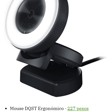
Mouse DQST Ergonómico -
227 pesos