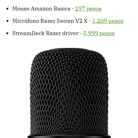
Mouse Amazon Basics -
297 pesos
Micrófono Razer Seiren V2 X -
1,209 pesos
StreamDeck Razer driver -
5,999 pesos