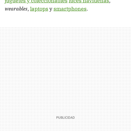
juguetes y coleccionables
luces navideñas
,
wearables
,
laptops
y
smartphones
.