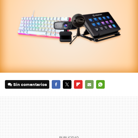
Sin comentarios
FACEBOOK
TWITTER
FLIPBOARD
E-
WHATSAPP
MAIL