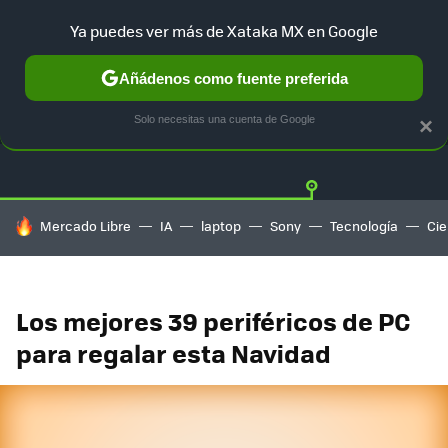
Ya puedes ver más de Xataka MX en Google
Añádenos como fuente preferida
OFERTAS
GUÍA DE COMPRAS
MERCADO LIBRE
AMAZON
Solo necesitas una cuenta de Google
×
HOY SE HABLA DE
Mercado Libre
IA
laptop
Sony
Tecnología
Cie
Los mejores 39 periféricos de PC
para regalar esta Navidad