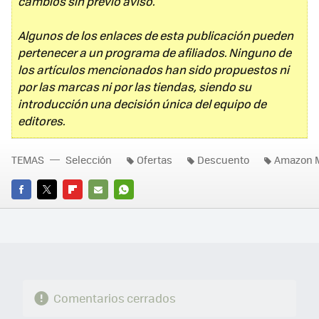
cambios sin previo aviso.
Algunos de los enlaces de esta publicación pueden
pertenecer a un programa de afiliados. Ninguno de
los artículos mencionados han sido propuestos ni
por las marcas ni por las tiendas, siendo su
introducción una decisión única del equipo de
editores.
TEMAS
Selección
Ofertas
Descuento
Amazon 
FACEBOOK
TWITTER
FLIPBOARD
E-
WHATSAPP
MAIL
Comentarios cerrados