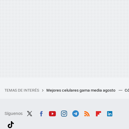
TEMAS DE INTERÉS
Mejores celulares gama media agosto
Có
Síguenos
Twit
Fac
You
Inst
Tele
RSS
Flip
Link