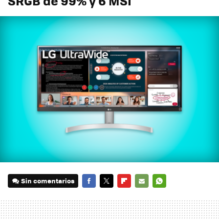
SRGB de 99% y 6 MSI
Sin comentarios
FACEBOOK
TWITTER
FLIPBOARD
E-
WHATSAPP
MAIL