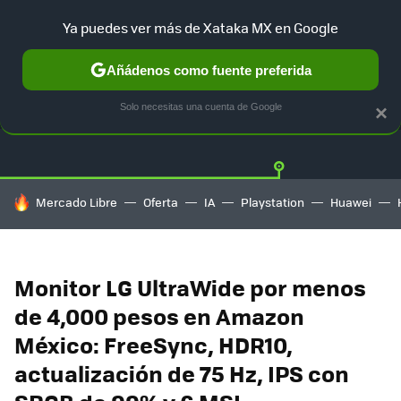
Ya puedes ver más de Xataka MX en Google
Añádenos como fuente preferida
OFERTAS
GUÍA DE COMPRAS
MERCADO LIBRE
AMAZON
Solo necesitas una cuenta de Google
×
HOY SE HABLA DE
Mercado Libre
Oferta
IA
Playstation
Huawei
Monitor LG UltraWide por menos
de 4,000 pesos en Amazon
México: FreeSync, HDR10,
actualización de 75 Hz, IPS con