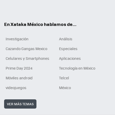
ter
ebo
tub
agr
gra
boa
edI
Tikt
ok
e
am
m
rd
n
ok
En Xataka México hablamos de...
Investigación
Análisis
Cazando Gangas Mexico
Especiales
Celulares y Smartphones
Aplicaciones
Prime Day 2024
Tecnología en México
Móviles android
Telcel
videojuegos
México
VER MÁS TEMAS