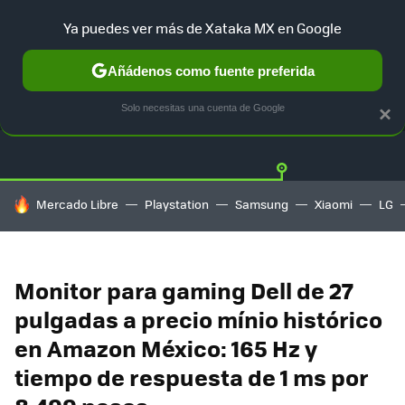
Ya puedes ver más de Xataka MX en Google
Añádenos como fuente preferida
OFERTAS
GUÍA DE COMPRAS
MERCADO LIBRE
AMAZON
Solo necesitas una cuenta de Google
×
HOY SE HABLA DE
Mercado Libre
Playstation
Samsung
Xiaomi
LG
Monitor para gaming Dell de 27
pulgadas a precio mínio histórico
en Amazon México: 165 Hz y
tiempo de respuesta de 1 ms por