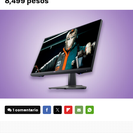
8,499 pesos
1 comentario
FACEBOOK
TWITTER
FLIPBOARD
E-
WHATSAPP
MAIL