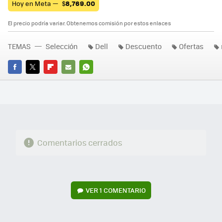
Hoy en Meta —
$
8,769.00
El precio podría variar. Obtenemos comisión por estos enlaces
TEMAS
Selección
Dell
Descuento
Ofertas
FACEBOOK
TWITTER
FLIPBOARD
E-
WHATSAPP
MAIL
Comentarios cerrados
VER
1 COMENTARIO