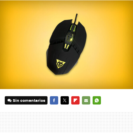
Sin comentarios
FACEBOOK
TWITTER
FLIPBOARD
E-
WHATSAPP
MAIL