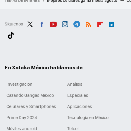
TEMAS DE INTERÉS
Mejores celulares gama media agosto
Có
Síguenos
Twit
Fac
You
Inst
Tele
RSS
Flip
Link
ter
ebo
tub
agr
gra
boa
edI
Tikt
ok
e
am
m
rd
n
ok
En Xataka México hablamos de...
Investigación
Análisis
Cazando Gangas Mexico
Especiales
Celulares y Smartphones
Aplicaciones
Prime Day 2024
Tecnología en México
Móviles android
Telcel