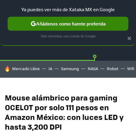
Ya puedes ver más de Xataka MX en Google
Añádenos como fuente preferida
OFERTAS
GUÍA DE COMPRAS
MERCADO LIBRE
AMAZON
Solo necesitas una cuenta de Google
×
HOY SE HABLA DE
Mercado Libre
IA
Samsung
NASA
Robot
Wifi
Mouse alámbrico para gaming
OCELOT por solo 111 pesos en
Amazon México: con luces LED y
hasta 3,200 DPI