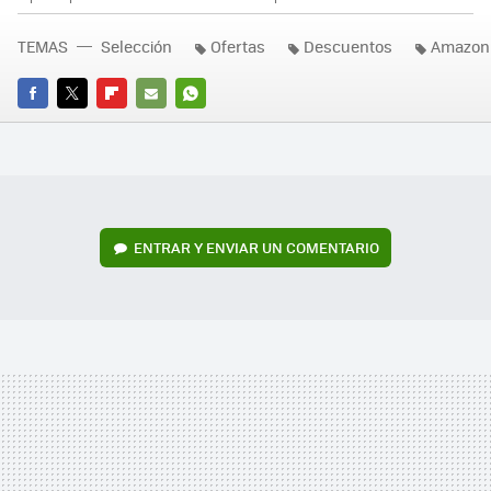
TEMAS
Selección
Ofertas
Descuentos
Amazon
FACEBOOK
TWITTER
FLIPBOARD
E-
WHATSAPP
MAIL
ENTRAR Y ENVIAR UN COMENTARIO