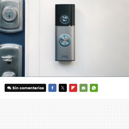
Sin comentarios
FACEBOOK
TWITTER
FLIPBOARD
E-
WHATSAPP
MAIL