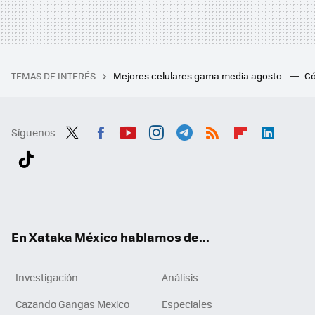
TEMAS DE INTERÉS
Mejores celulares gama media agosto
Có
Síguenos
Twit
Fac
You
Inst
Tele
RSS
Flip
Link
ter
ebo
tub
agr
gra
boa
edI
Tikt
ok
e
am
m
rd
n
ok
En Xataka México hablamos de...
Investigación
Análisis
Cazando Gangas Mexico
Especiales