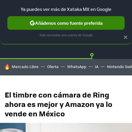
Ya puedes ver más de Xataka MX en Google
Añádenos como fuente preferida
OFERTAS
GUÍA DE COMPRAS
MERCADO LIBRE
AMAZON
Solo necesitas una cuenta de Google
×
HOY SE HABLA DE
Mercado Libre
Oferta
WhatsApp
IA
Nintendo Swi
El timbre con cámara de Ring
ahora es mejor y Amazon ya lo
vende en México