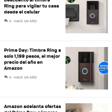
Ring para vigilar tu casa
desde el celular
COMENTARIOS
0
HACE UN AÑO
Prime Day: Timbre Ring a
solo 1,199 pesos, el mejor
precio del año en
Amazon
COMENTARIOS
0
HACE UN AÑO
Amazon adelanta ofertas