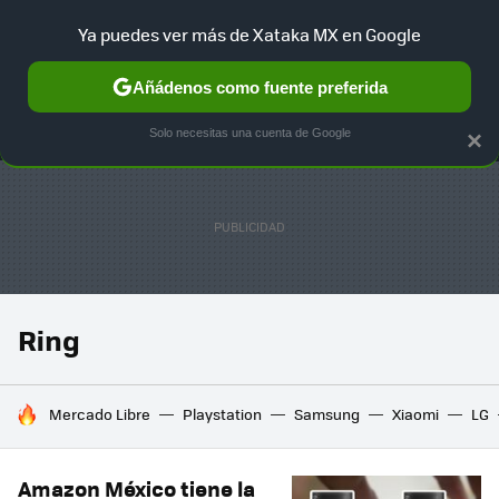
Ya puedes ver más de Xataka MX en Google
MENÚ
NUEVO
Añádenos como fuente preferida
SELECCIÓN
GAMING
HOME
AUTO
TERRITORIO SAM
Solo necesitas una cuenta de Google
×
Ring
HOY SE HABLA DE
Mercado Libre
Playstation
Samsung
Xiaomi
LG
Amazon México tiene la