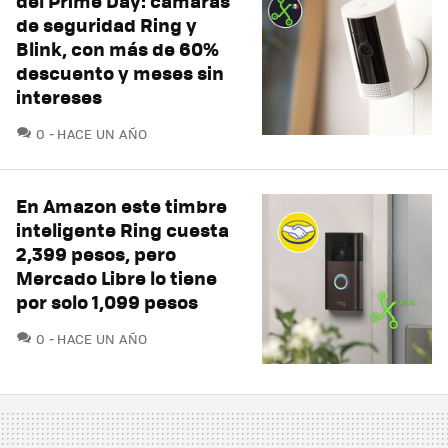
del Prime Day: cámaras
de seguridad Ring y
Blink, con más de 60%
descuento y meses sin
intereses
COMENTARIOS
0
HACE UN AÑO
En Amazon este timbre
inteligente Ring cuesta
2,399 pesos, pero
Mercado Libre lo tiene
por solo 1,099 pesos
COMENTARIOS
0
HACE UN AÑO