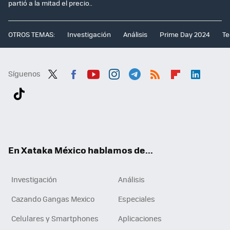
partió a la mitad el precio..
OTROS TEMAS:
Investigación
Análisis
Prime Day 2024
Te
Síguenos
Twit
Fac
You
Inst
Tele
RSS
Flip
Link
ter
ebo
tub
agr
gra
boa
edI
Tikt
ok
e
am
m
rd
n
ok
En Xataka México hablamos de...
Investigación
Análisis
Cazando Gangas Mexico
Especiales
Celulares y Smartphones
Aplicaciones