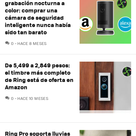
grabación nocturna a
color: comprar una
cámara de seguridad
inteligente nunca había
sido tan barato
COMENTARIOS
0
HACE 8 MESES
De 5,499 a 2,849 pesos:
el timbre más completo
de Ring está de oferta en
Amazon
COMENTARIOS
0
HACE 10 MESES
Ring Pro soporta lluvias