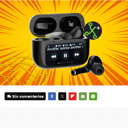
Sin comentarios
FACEBOOK
TWITTER
FLIPBOARD
E-
WHATSAPP
MAIL