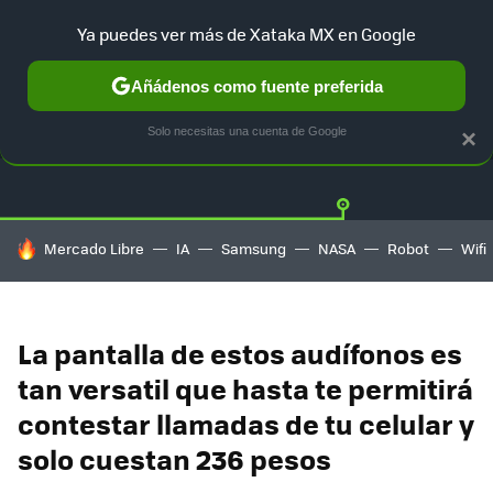
Ya puedes ver más de Xataka MX en Google
Añádenos como fuente preferida
OFERTAS
GUÍA DE COMPRAS
MERCADO LIBRE
AMAZON
Solo necesitas una cuenta de Google
×
HOY SE HABLA DE
Mercado Libre
IA
Samsung
NASA
Robot
Wifi
La pantalla de estos audífonos es
tan versatil que hasta te permitirá
contestar llamadas de tu celular y
solo cuestan 236 pesos