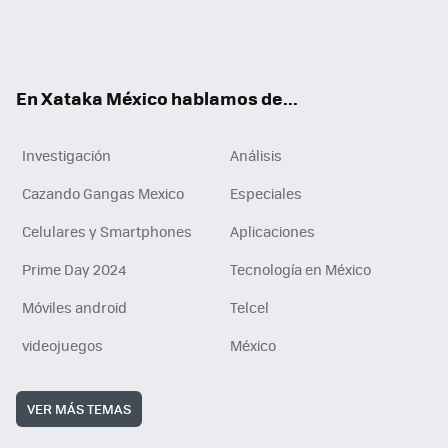
ter
ebo
tub
agr
gra
boa
edI
Tikt
ok
e
am
m
rd
n
ok
En Xataka México hablamos de...
Investigación
Análisis
Cazando Gangas Mexico
Especiales
Celulares y Smartphones
Aplicaciones
Prime Day 2024
Tecnología en México
Móviles android
Telcel
videojuegos
México
VER MÁS TEMAS