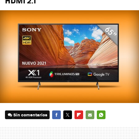
HDMI 2.1
Sin comentarios
FACEBOOK
TWITTER
FLIPBOARD
E-
WHATSAPP
MAIL