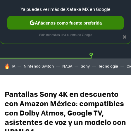
Ya puedes ver más de Xataka MX en Google
Añádenos como fuente preferida
OFERTAS
GUÍA DE COMPRAS
MERCADO LIBRE
AMAZON
Solo necesitas una cuenta de Google
×
HOY SE HABLA DE
IA
Nintendo Switch
NASA
Sony
Tecnología
Ci
Pantallas Sony 4K en descuento
con Amazon México: compatibles
con Dolby Atmos, Google TV,
asistentes de voz y un modelo con