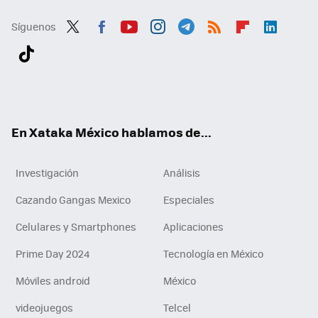
Síguenos
Twit
Fac
You
Inst
Tele
RSS
Flip
Link
ter
ebo
tub
agr
gra
boa
edI
Tikt
ok
e
am
m
rd
n
ok
En Xataka México hablamos de...
Investigación
Análisis
Cazando Gangas Mexico
Especiales
Celulares y Smartphones
Aplicaciones
Prime Day 2024
Tecnología en México
Móviles android
México
videojuegos
Telcel