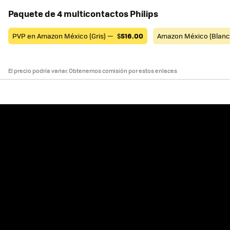
Paquete de 4 multicontactos Philips
PVP en Amazon México (Gris) —
$
516.00
Amazon México (Blan
El precio podría variar. Obtenemos comisión por estos enlaces