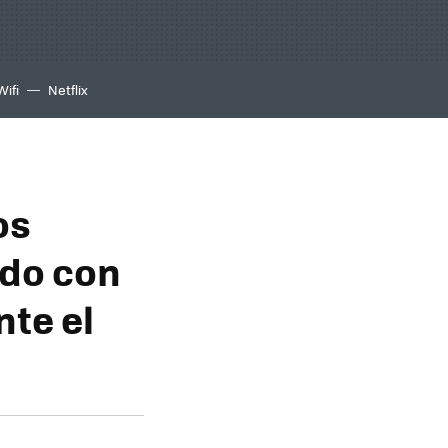
Wifi
Netflix
os
ndo con
te el