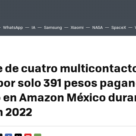
WhatsApp
IA
Samsung
Xiaomi
NASA
SpaceX
 de cuatro multicontact
 por solo 391 pesos paga
o en Amazon México duran
n 2022