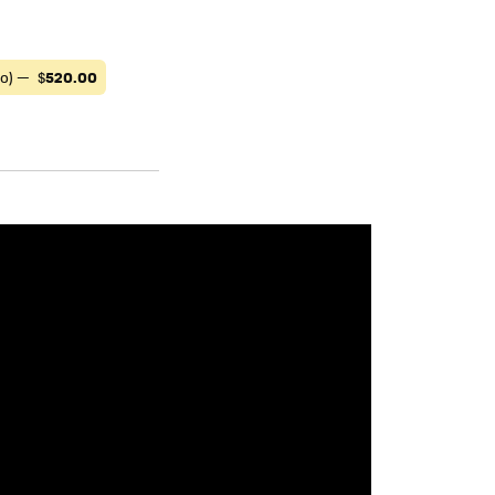
co) —
$
520.00