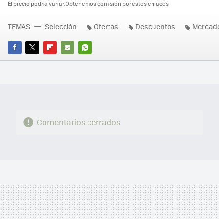
El precio podría variar. Obtenemos comisión por estos enlaces
TEMAS
Selección
Ofertas
Descuentos
Mercado
FACEBOOK
TWITTER
FLIPBOARD
E-
WHATSAPP
MAIL
Comentarios cerrados