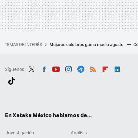
TEMAS DE INTERÉS
Mejores celulares gama media agosto
Có
Síguenos
Twit
Fac
You
Inst
Tele
RSS
Flip
Link
ter
ebo
tub
agr
gra
boa
edI
Tikt
ok
e
am
m
rd
n
ok
En Xataka México hablamos de...
Investigación
Análisis