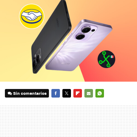
Sin comentarios
FACEBOOK
TWITTER
FLIPBOARD
E-
WHATSAPP
MAIL