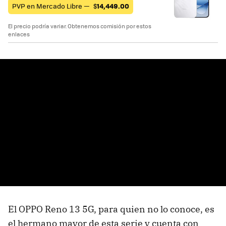
PVP en Mercado Libre —
$
14,449.00
El precio podría variar. Obtenemos comisión por estos
enlaces
El OPPO Reno 13 5G, para quien no lo conoce, es
el hermano mayor de esta serie y cuenta con