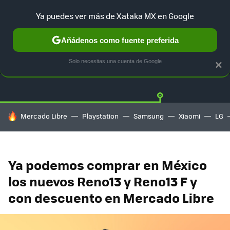
Ya puedes ver más de Xataka MX en Google
Añádenos como fuente preferida
OFERTAS
GUÍA DE COMPRAS
MERCADO LIBRE
AMAZON
Solo necesitas una cuenta de Google
×
HOY SE HABLA DE
Mercado Libre
Playstation
Samsung
Xiaomi
LG
Ya podemos comprar en México
los nuevos Reno13 y Reno13 F y
con descuento en Mercado Libre