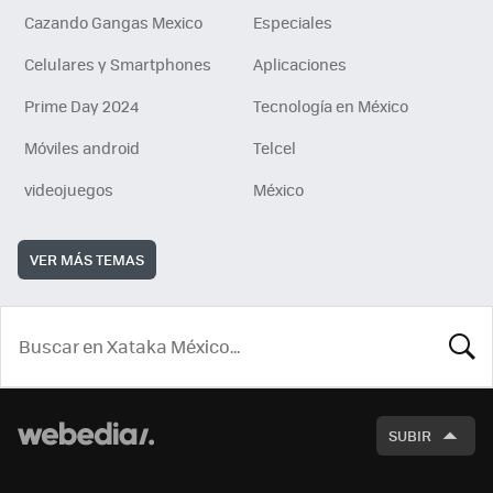
Cazando Gangas Mexico
Especiales
Celulares y Smartphones
Aplicaciones
Prime Day 2024
Tecnología en México
Móviles android
Telcel
videojuegos
México
VER MÁS TEMAS
BUSCA
SUBIR