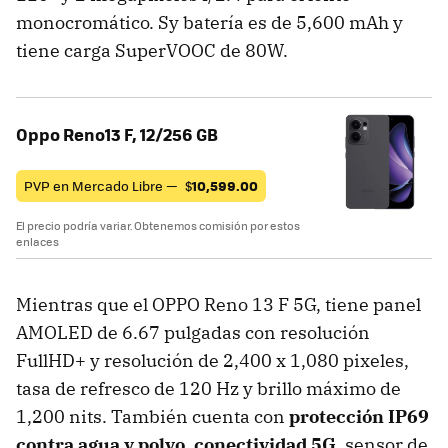
monocromático. Sy batería es de 5,600 mAh y
tiene carga SuperVOOC de 80W.
Oppo Reno13 F, 12/256 GB
PVP en Mercado Libre —
$
10,599.00
El precio podría variar. Obtenemos comisión por estos
enlaces
Mientras que el OPPO Reno 13 F 5G, tiene panel
AMOLED de 6.67 pulgadas con resolución
FullHD+ y resolución de 2,400 x 1,080 pixeles,
tasa de refresco de 120 Hz y brillo máximo de
1,200 nits. También cuenta con
protección IP69
contra agua y polvo, conectividad 5G
, sensor de