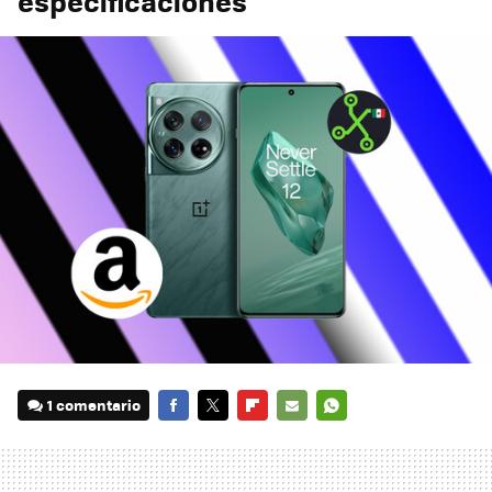
especificaciones
1 comentario
FACEBOOK
TWITTER
FLIPBOARD
E-
WHATSAPP
MAIL