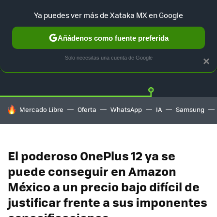
Ya puedes ver más de Xataka MX en Google
Añádenos como fuente preferida
OFERTAS
GUÍA DE COMPRAS
MERCADO LIBRE
AMAZON
Solo necesitas una cuenta de Google
×
HOY SE HABLA DE
Mercado Libre
Oferta
WhatsApp
IA
Samsung
El poderoso OnePlus 12 ya se
puede conseguir en Amazon
México a un precio bajo difícil de
justificar frente a sus imponentes