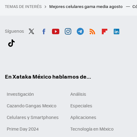
TEMAS DE INTERÉS
Mejores celulares gama media agosto
Có
Síguenos
Twit
Fac
You
Inst
Tele
RSS
Flip
Link
ter
ebo
tub
agr
gra
boa
edI
Tikt
ok
e
am
m
rd
n
ok
En Xataka México hablamos de...
Investigación
Análisis
Cazando Gangas Mexico
Especiales
Celulares y Smartphones
Aplicaciones
Prime Day 2024
Tecnología en México