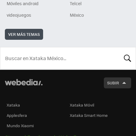
Móviles android
Telcel
videojuegos
México
VER MÁS TEMAS
BUSCA
SUBIR
Xataka
Xataka Móvil
Applesfera
Xataka Smart Home
Mundo Xiaomi