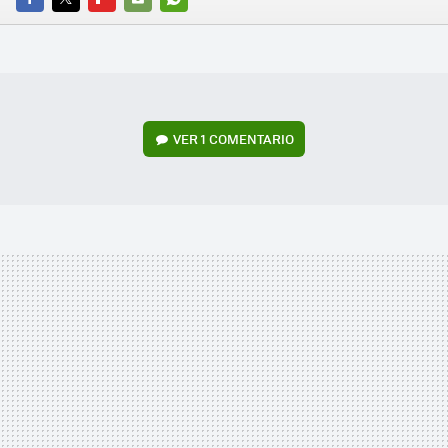
FACEBOOK
TWITTER
FLIPBOARD
E-
WHATSAPP
MAIL
VER
1 COMENTARIO