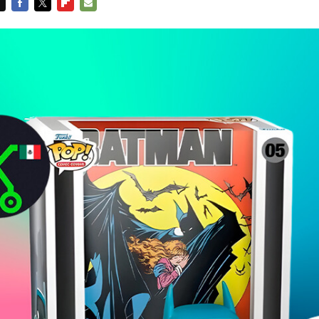
FACEBOOK
TWITTER
FLIPBOARD
E-
MAIL