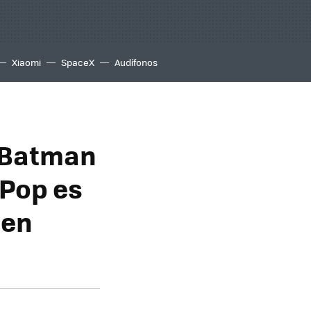
Xiaomi
SpaceX
Audífonos
e Batman
 Pop es
 en