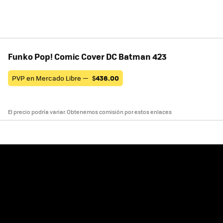
Funko Pop! Comic Cover DC Batman 423
PVP en Mercado Libre —
$
436.00
El precio podría variar. Obtenemos comisión por estos enlaces