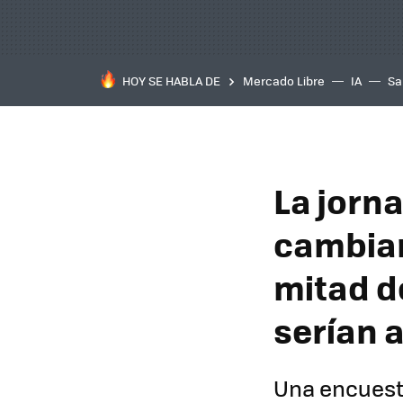
HOY SE HABLA DE
Mercado Libre
IA
Sa
La jorn
cambiar
mitad d
serían 
Una encuest