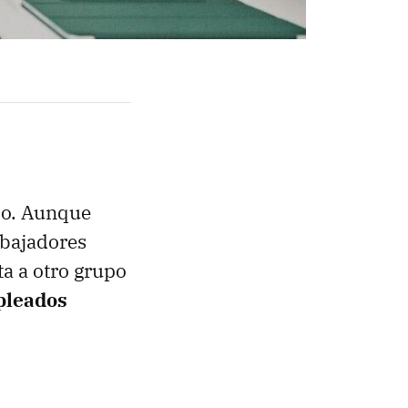
do. Aunque
abajadores
a a otro grupo
pleados