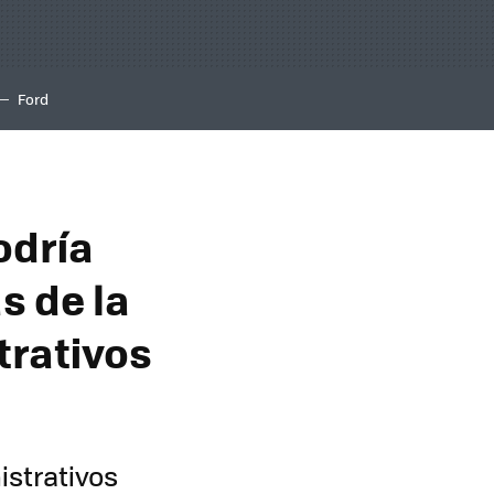
Ford
odría
s de la
trativos
strativos