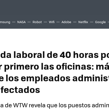
msung
NASA
Robot
Wifi
Adobe
Netflix
Google
ada laboral de 40 horas p
 primero las oficinas: má
e los empleados adminis
afectados
a de WTW revela que los puestos admini