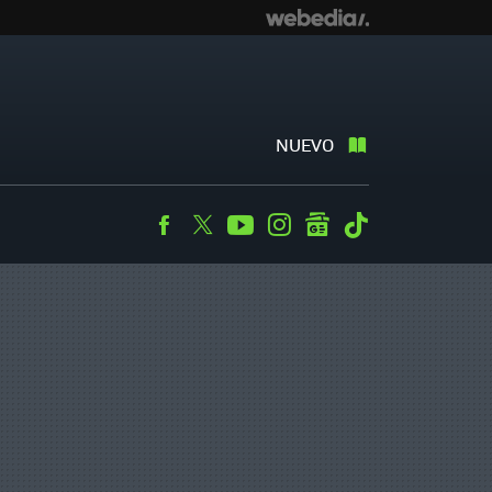
NUEVO
Facebook
Twitter
Youtube
Instagram
googlenews
Tiktok