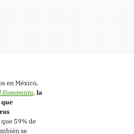
os en México,
l Economista
,
la
 que
ras
s que 59% de
ambién se