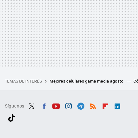
TEMAS DE INTERÉS
Mejores celulares gama media agosto
Có
Síguenos
Twit
Fac
You
Inst
Tele
RSS
Flip
Link
ter
ebo
tub
agr
gra
boa
edI
Tikt
ok
e
am
m
rd
n
ok