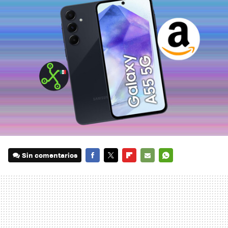
Sin comentarios
FACEBOOK
TWITTER
FLIPBOARD
E-
WHATSAPP
MAIL