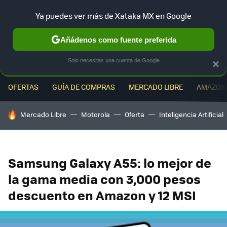
Ya puedes ver más de Xataka MX en Google
MENÚ
NUEVO
Añádenos como fuente preferida
Solo necesitas una cuenta de Google
×
OFERTAS
GUÍA DE COMPRAS
MERCADO LIBRE
AMAZON
HOY SE HABLA DE
Mercado Libre
Motorola
Oferta
Inteligencia Artificial
Samsung Galaxy A55: lo mejor de
la gama media con 3,000 pesos
descuento en Amazon y 12 MSI