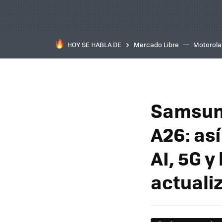
HOY SE HABLA DE
Mercado Libre
Motorola
Samsung
A26: as
AI, 5G y
actuali