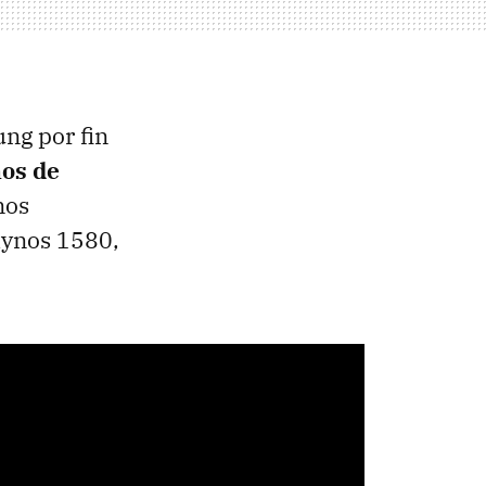
ng por fin
ños de
nos
Exynos 1580,