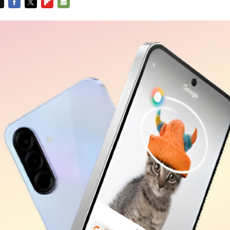
FACEBOOK
TWITTER
FLIPBOARD
E-
MAIL