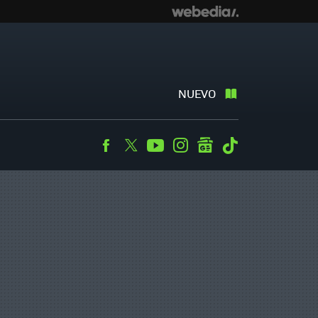
NUEVO
Facebook
Twitter
Youtube
Instagram
googlenews
Tiktok