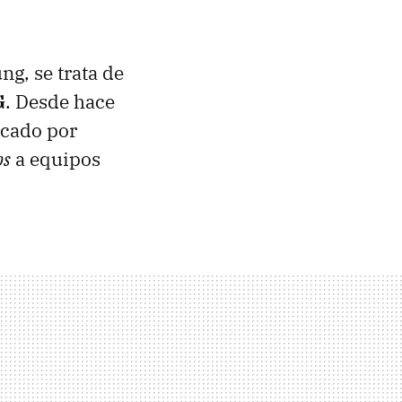
g, se trata de
G
. Desde hace
acado por
ps
a equipos