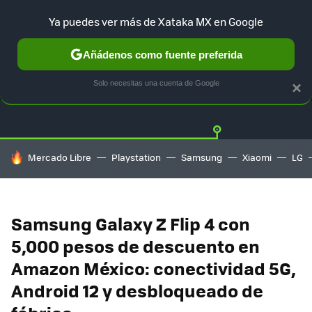
Ya puedes ver más de Xataka MX en Google
Añádenos como fuente preferida
OFERTAS
GUÍA DE COMPRAS
MERCADO LIBRE
AMAZON
Solo necesitas una cuenta de Google
×
HOY SE HABLA DE
Mercado Libre
Playstation
Samsung
Xiaomi
LG
Samsung Galaxy Z Flip 4 con
5,000 pesos de descuento en
Amazon México: conectividad 5G,
Android 12 y desbloqueado de