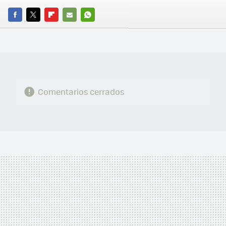
FACEBOOK
TWITTER
FLIPBOARD
E-
WHATSAPP
MAIL
Comentarios cerrados