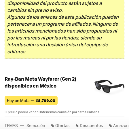
disponibilidad del producto están sujetos a
cambios sin previo aviso.
Algunos de los enlaces de esta publicación pueden
pertenecer a un programa de afiliados. Ninguno de
los artículos mencionados han sido propuestos ni
por las marcas ni por las tiendas, siendo su
introducción una decisión única del equipo de
editores.
Ray-Ban Meta Wayfarer (Gen 2)
disponibles en México
Hoy en Meta —
$
8,769.00
El precio podría variar. Obtenemos comisión por estos enlaces
TEMAS
Selección
Ofertas
Descuentos
Amazon