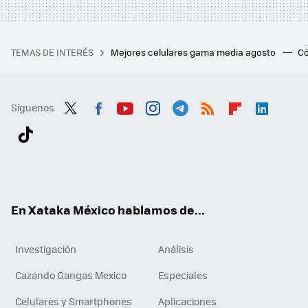
TEMAS DE INTERÉS
Mejores celulares gama media agosto
Có
Síguenos
Twit
Fac
You
Inst
Tele
RSS
Flip
Link
ter
ebo
tub
agr
gra
boa
edI
Tikt
ok
e
am
m
rd
n
ok
En Xataka México hablamos de...
Investigación
Análisis
Cazando Gangas Mexico
Especiales
Celulares y Smartphones
Aplicaciones