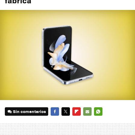
fábrica
Sin comentarios
FACEBOOK
TWITTER
FLIPBOARD
E-
WHATSAPP
MAIL