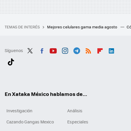
TEMAS DE INTERÉS
Mejores celulares gama media agosto
Có
Síguenos
Twit
Fac
You
Inst
Tele
RSS
Flip
Link
ter
ebo
tub
agr
gra
boa
edI
Tikt
ok
e
am
m
rd
n
ok
En Xataka México hablamos de...
Investigación
Análisis
Cazando Gangas Mexico
Especiales