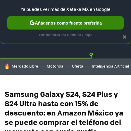
Ya puedes ver más de Xataka MX en Google
Añádenos como fuente preferida
OFERTAS
GUÍA DE COMPRAS
MERCADO LIBRE
AMAZON
Solo necesitas una cuenta de Google
×
HOY SE HABLA DE
Mercado Libre
Motorola
Oferta
Inteligencia Artificial
Samsung Galaxy S24, S24 Plus y
S24 Ultra hasta con 15% de
descuento: en Amazon México ya
se puede comprar el teléfono del