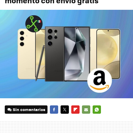
momento con envío gratis
Sin comentarios
FACEBOOK
TWITTER
FLIPBOARD
E-
WHATSAPP
MAIL