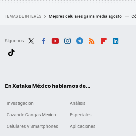
TEMAS DE INTERÉS
Mejores celulares gama media agosto
Có
Síguenos
Twit
Fac
You
Inst
Tele
RSS
Flip
Link
ter
ebo
tub
agr
gra
boa
edI
Tikt
ok
e
am
m
rd
n
ok
En Xataka México hablamos de...
Investigación
Análisis
Cazando Gangas Mexico
Especiales
Celulares y Smartphones
Aplicaciones