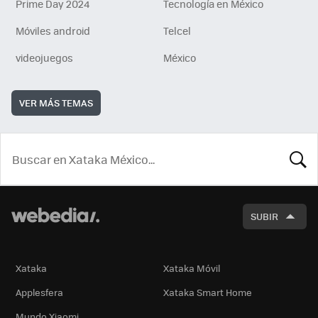
Prime Day 2024
Tecnología en México
Móviles android
Telcel
videojuegos
México
VER MÁS TEMAS
BUSCA
SUBIR
Xataka
Xataka Móvil
Applesfera
Xataka Smart Home
Mundo Xiaomi