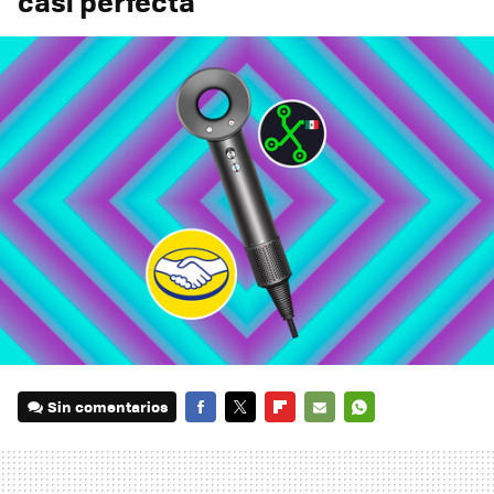
casi perfecta
Sin comentarios
FACEBOOK
TWITTER
FLIPBOARD
E-
WHATSAPP
MAIL