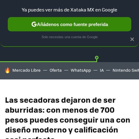
Ya puedes ver más de Xataka MX en Google
Añádenos como fuente preferida
OFERTAS
GUÍA DE COMPRAS
MERCADO LIBRE
AMAZON
Solo necesitas una cuenta de Google
×
HOY SE HABLA DE
Mercado Libre
Oferta
WhatsApp
IA
Nintendo Swi
Las secadoras dejaron de ser
aburridas: con menos de 700
pesos puedes conseguir una con
diseño moderno y calificación