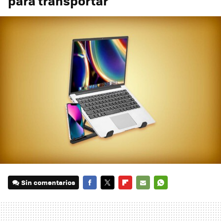
para transportar
Sin comentarios
FACEBOOK
TWITTER
FLIPBOARD
E-
WHATSAPP
MAIL