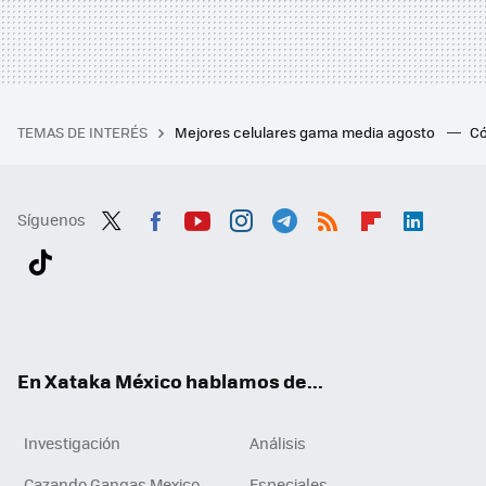
TEMAS DE INTERÉS
Mejores celulares gama media agosto
Có
Síguenos
Twit
Fac
You
Inst
Tele
RSS
Flip
Link
ter
ebo
tub
agr
gra
boa
edI
Tikt
ok
e
am
m
rd
n
ok
En Xataka México hablamos de...
Investigación
Análisis
Cazando Gangas Mexico
Especiales