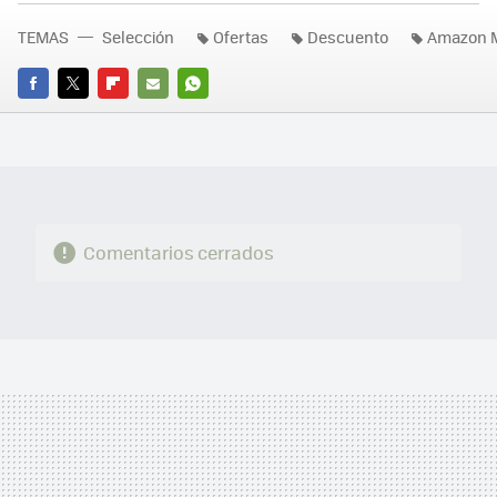
TEMAS
Selección
Ofertas
Descuento
Amazon 
FACEBOOK
TWITTER
FLIPBOARD
E-
WHATSAPP
MAIL
Comentarios cerrados