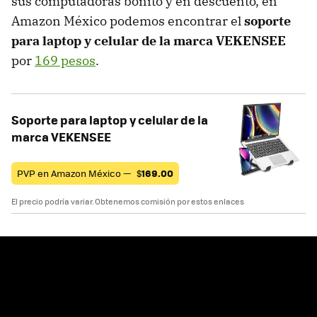
sus computadoras bonito y en descuento, en
Amazon México podemos encontrar el
soporte
para laptop y celular de la marca VEKENSEE
por
169 pesos
.
Soporte para laptop y celular de la
marca VEKENSEE
PVP en Amazon México —
$
169.00
El precio podría variar. Obtenemos comisión por estos enlaces