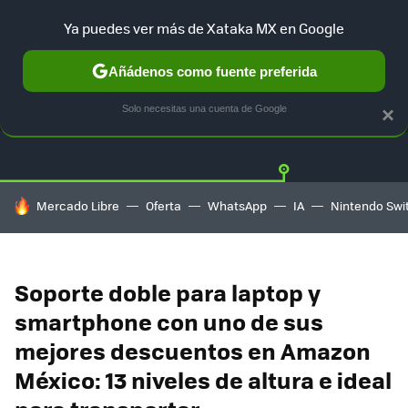
Ya puedes ver más de Xataka MX en Google
Añádenos como fuente preferida
OFERTAS
GUÍA DE COMPRAS
MERCADO LIBRE
AMAZON
Solo necesitas una cuenta de Google
×
HOY SE HABLA DE
Mercado Libre
Oferta
WhatsApp
IA
Nintendo Swi
Soporte doble para laptop y
smartphone con uno de sus
mejores descuentos en Amazon
México: 13 niveles de altura e ideal