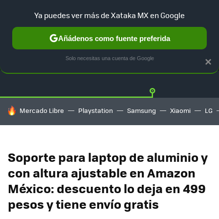
Ya puedes ver más de Xataka MX en Google
Añádenos como fuente preferida
OFERTAS
GUÍA DE COMPRAS
MERCADO LIBRE
AMAZON
Solo necesitas una cuenta de Google
×
HOY SE HABLA DE
Mercado Libre
Playstation
Samsung
Xiaomi
LG
Soporte para laptop de aluminio y
con altura ajustable en Amazon
México: descuento lo deja en 499
pesos y tiene envío gratis