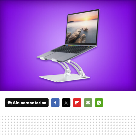
Sin comentarios
FACEBOOK
TWITTER
FLIPBOARD
E-
WHATSAPP
MAIL