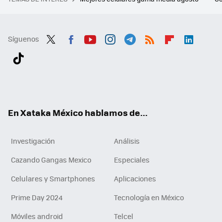
Síguenos
Twit
Fac
You
Inst
Tele
RSS
Flip
Link
ter
ebo
tub
agr
gra
boa
edI
Tikt
ok
e
am
m
rd
n
ok
En Xataka México hablamos de...
Investigación
Análisis
Cazando Gangas Mexico
Especiales
Celulares y Smartphones
Aplicaciones
Prime Day 2024
Tecnología en México
Móviles android
Telcel