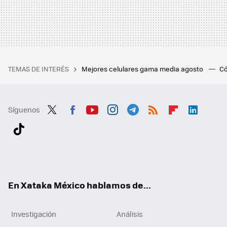
TEMAS DE INTERÉS
Mejores celulares gama media agosto
Có
Síguenos
Twit
Fac
You
Inst
Tele
RSS
Flip
Link
ter
ebo
tub
agr
gra
boa
edI
Tikt
ok
e
am
m
rd
n
ok
En Xataka México hablamos de...
Investigación
Análisis