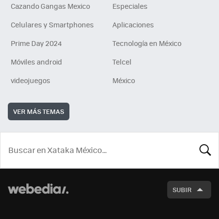
Cazando Gangas Mexico
Especiales
Celulares y Smartphones
Aplicaciones
Prime Day 2024
Tecnología en México
Móviles android
Telcel
videojuegos
México
VER MÁS TEMAS
BUSCA
SUBIR