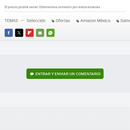
El precio podría variar. Obtenemos comisión por estos enlaces
TEMAS
Selección
Ofertas
Amazon México
Sam
FACEBOOK
TWITTER
FLIPBOARD
E-
WHATSAPP
MAIL
ENTRAR Y ENVIAR UN COMENTARIO