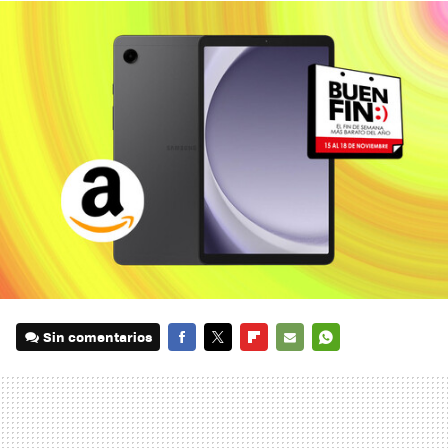
Sin comentarios
FACEBOOK
TWITTER
FLIPBOARD
E-
WHATSAPP
MAIL