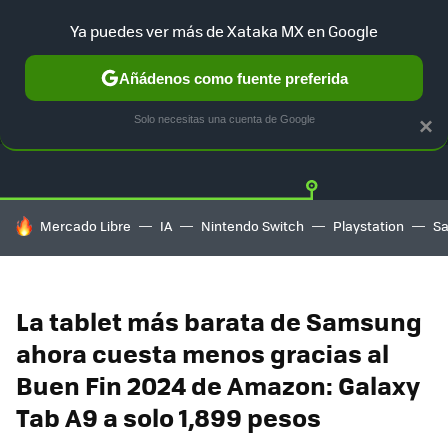
Ya puedes ver más de Xataka MX en Google
Añádenos como fuente preferida
OFERTAS
GUÍA DE COMPRAS
MERCADO LIBRE
AMAZON
Solo necesitas una cuenta de Google
×
HOY SE HABLA DE
Mercado Libre
IA
Nintendo Switch
Playstation
S
La tablet más barata de Samsung
ahora cuesta menos gracias al
Buen Fin 2024 de Amazon: Galaxy
Tab A9 a solo 1,899 pesos