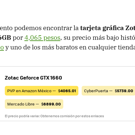
ento podemos encontrar la
tarjeta gráfica Zo
6GB
por
4,065 pesos
, su precio más bajo hist
co
y uno de los más baratos en cualquier tiend
Zotac Geforce GTX 1660
PVP en Amazon México —
$
4065.01
CyberPuerta —
$
5739.00
Mercado Libre —
$
6899.00
El precio podría variar. Obtenemos comisión por estos enlaces