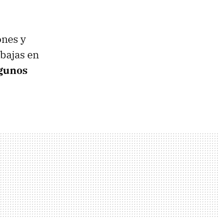
ones y
ebajas en
gunos