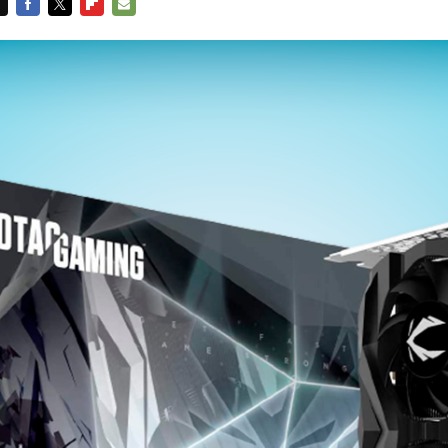
FACEBOOK
TWITTER
FLIPBOARD
E-
MAIL