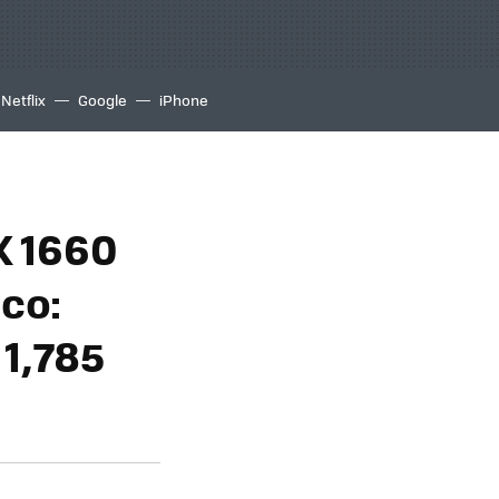
Netflix
Google
iPhone
X 1660
co:
 1,785