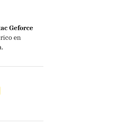
tac Geforce
órico en
a.