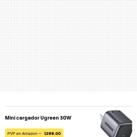
Mini cargador Ugreen 30W
PVP en Amazon —
$
299.00