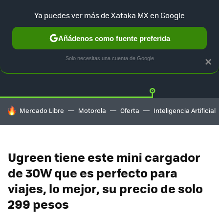
Ya puedes ver más de Xataka MX en Google
Añádenos como fuente preferida
OFERTAS
GUÍA DE COMPRAS
MERCADO LIBRE
AMAZON
Solo necesitas una cuenta de Google
×
HOY SE HABLA DE
Mercado Libre
Motorola
Oferta
Inteligencia Artificial
Ugreen tiene este mini cargador
de 30W que es perfecto para
viajes, lo mejor, su precio de solo
299 pesos