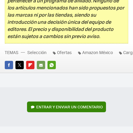
pertenecer a un programa de afiliado. Ninguno de
los artículos mencionados han sido propuestos por
las marcas ni por las tiendas, siendo su
introducción una decisión única del equipo de
editores. El precio y disponibilidad del producto
están sujetos a cambios sin previo aviso.
TEMAS
Selección
Ofertas
Amazon México
Carg
FACEBOOK
TWITTER
FLIPBOARD
E-
WHATSAPP
MAIL
ENTRAR Y ENVIAR UN COMENTARIO