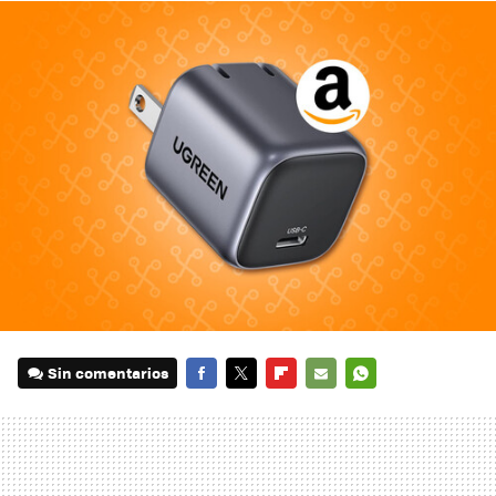
Sin comentarios
FACEBOOK
TWITTER
FLIPBOARD
E-
WHATSAPP
MAIL