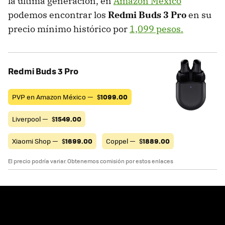
la última generación, en
Amazon México
podemos encontrar los
Redmi Buds 3 Pro
en su
precio mínimo histórico por
1,099 pesos.
Redmi Buds 3 Pro
PVP en Amazon México —
$
1099.00
Liverpool —
$
1549.00
Xiaomi Shop —
$
1699.00
Coppel —
$
1889.00
El precio podría variar. Obtenemos comisión por estos enlaces