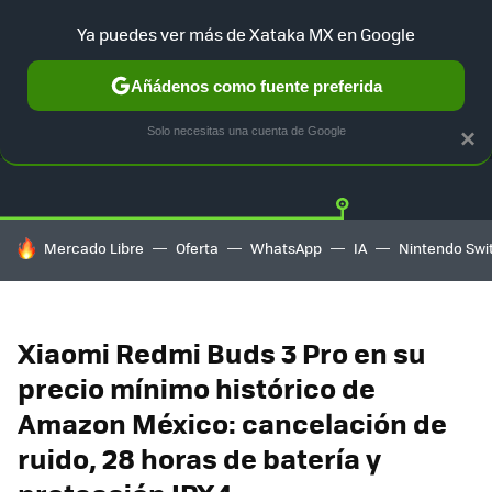
Ya puedes ver más de Xataka MX en Google
Añádenos como fuente preferida
OFERTAS
GUÍA DE COMPRAS
MERCADO LIBRE
AMAZON
Solo necesitas una cuenta de Google
×
HOY SE HABLA DE
Mercado Libre
Oferta
WhatsApp
IA
Nintendo Swi
Xiaomi Redmi Buds 3 Pro en su
precio mínimo histórico de
Amazon México: cancelación de
ruido, 28 horas de batería y