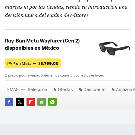
marcas ni por las tiendas, siendo su introducción una
decisión única del equipo de editores.
Ray-Ban Meta Wayfarer (Gen 2)
disponibles en México
PVP en Meta —
$
8,769.00
El precio podría variar. Obtenemos comisión por estos enlaces
TEMAS
Selección
Ofertas
Descuento
Amazon 
FACEBOOK
TWITTER
FLIPBOARD
E-
WHATSAPP
MAIL