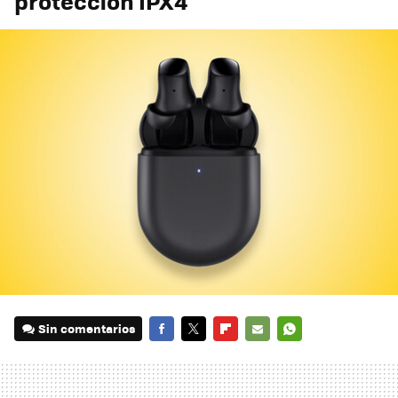
protección IPX4
Sin comentarios
FACEBOOK
TWITTER
FLIPBOARD
E-
WHATSAPP
MAIL