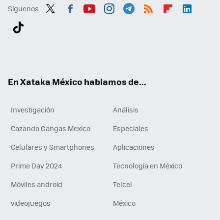
Síguenos
Twit
Fac
You
Inst
Tele
RSS
Flip
Link
ter
ebo
tub
agr
gra
boa
edI
Tikt
ok
e
am
m
rd
n
ok
En Xataka México hablamos de...
Investigación
Análisis
Cazando Gangas Mexico
Especiales
Celulares y Smartphones
Aplicaciones
Prime Day 2024
Tecnología en México
Móviles android
Telcel
videojuegos
México