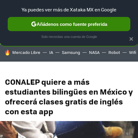
Ya puedes ver más de Xataka MX en Google
SELECCIÓN
GAMING
HOME
AUTO
TERRITORIO SAM
Añádenos como fuente preferida
Solo necesitas una cuenta de Google
×
HOY SE HABLA DE
Mercado Libre
IA
Samsung
NASA
Robot
Wifi
CONALEP quiere a más
estudiantes bilingües en México y
ofrecerá clases gratis de inglés
con esta app