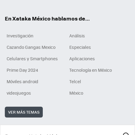
ok
e
am
m
rd
n
ok
En Xataka México hablamos de...
Investigación
Análisis
Cazando Gangas Mexico
Especiales
Celulares y Smartphones
Aplicaciones
Prime Day 2024
Tecnología en México
Móviles android
Telcel
videojuegos
México
VER MÁS TEMAS