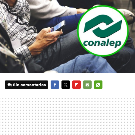
Sin comentarios
FACEBOOK
TWITTER
FLIPBOARD
E-
WHATSAPP
MAIL