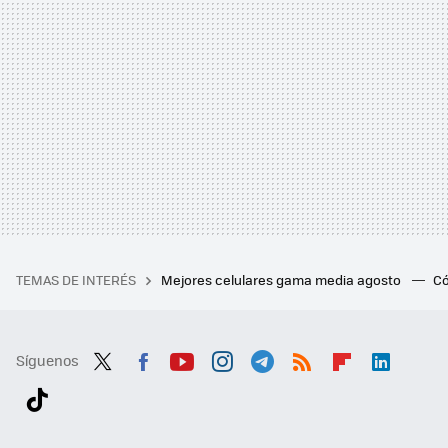
TEMAS DE INTERÉS
Mejores celulares gama media agosto
Có
Síguenos
Twit
Fac
You
Inst
Tele
RSS
Flip
Link
ter
ebo
tub
agr
gra
boa
edI
Tikt