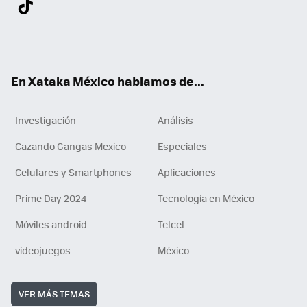
ter
ebo
tub
agr
gra
boa
edI
Tikt
ok
e
am
m
rd
n
ok
En Xataka México hablamos de...
Investigación
Análisis
Cazando Gangas Mexico
Especiales
Celulares y Smartphones
Aplicaciones
Prime Day 2024
Tecnología en México
Móviles android
Telcel
videojuegos
México
VER MÁS TEMAS