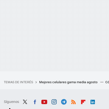
TEMAS DE INTERÉS
Mejores celulares gama media agosto
Có
Síguenos
Twit
Fac
You
Inst
Tele
RSS
Flip
Link