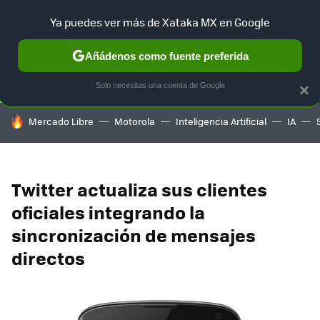
Ya puedes ver más de Xataka MX en Google
SELECCIÓN
GAMING
HOME
AUTO
TERRITORIO SAM
Añádenos como fuente preferida
Solo necesitas una cuenta de Google
×
HOY SE HABLA DE
Mercado Libre
Motorola
Inteligencia Artificial
IA
Twitter actualiza sus clientes
oficiales integrando la
sincronización de mensajes
directos