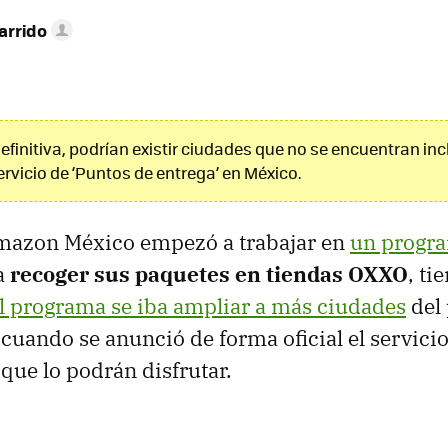
arrido
 definitiva, podrían existir ciudades que no se encuentran inc
ervicio de ‘Puntos de entrega’ en México.
azon México empezó a trabajar en
un progra
a
recoger sus paquetes en tiendas OXXO
, t
l programa se iba ampliar a más ciudades
del 
cuando se anunció de forma oficial el servicio 
 que lo podrán disfrutar.