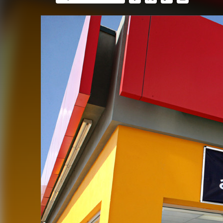
FACEBOOK
TWITTER
FLIPBOARD
E-
MAIL