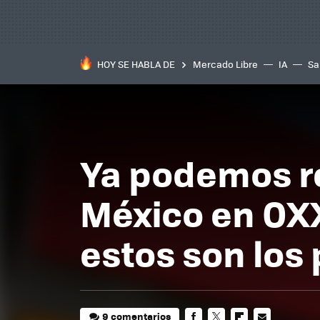
HOY SE HABLA DE
Mercado Libre
IA
Sa
Ya podemos r
México en OXXO
estos son los
9 comentarios