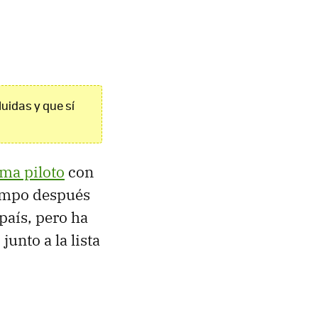
luidas y que sí
ma piloto
con
iempo después
país, pero ha
junto a la lista