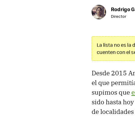
Rodrigo G
Director
La lista no es la
cuenten con el s
Desde 2015 Am
el que permití
supimos que
e
sido hasta hoy 
de localidades