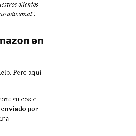
estros clientes
to adicional”.
Amazon en
cio. Pero aquí
son: su costo
r
enviado por
 una