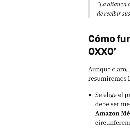
“La alianza 
de recibir su
Cómo fun
OXXO’
Aunque claro, 
resumiremos lo
Se elige el 
debe ser men
Amazon Mé
circunferen