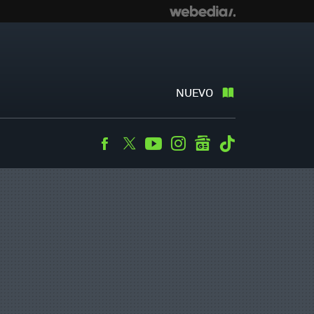
NUEVO
Facebook
Twitter
Youtube
Instagram
googlenews
Tiktok