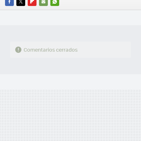
FACEBOOK
TWITTER
FLIPBOARD
E-
WHATSAPP
MAIL
Comentarios cerrados