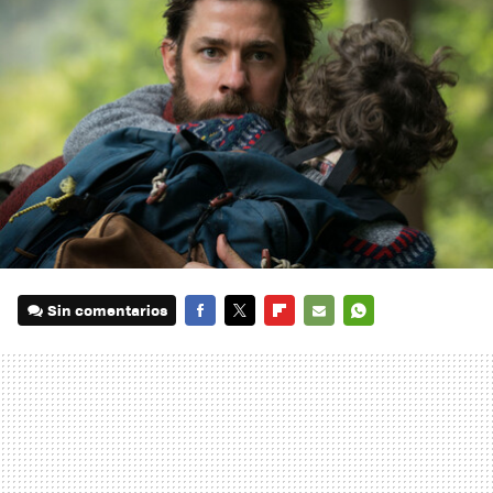
Sin comentarios
FACEBOOK
TWITTER
FLIPBOARD
E-
WHATSAPP
MAIL