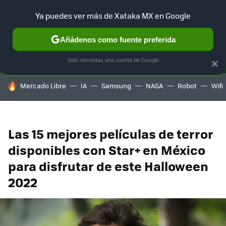
Ya puedes ver más de Xataka MX en Google
MENÚ
NUEVO
Añádenos como fuente preferida
SELECCIÓN
GAMING
HOME
AUTO
TERRITORIO SAM
Solo necesitas una cuenta de Google
×
HOY SE HABLA DE
Mercado Libre
IA
Samsung
NASA
Robot
Wifi
Las 15 mejores películas de terror
disponibles con Star+ en México
para disfrutar de este Halloween
2022