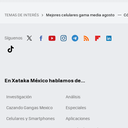
TEMAS DE INTERÉS
Mejores celulares gama media agosto
Có
Síguenos
Twit
Fac
You
Inst
Tele
RSS
Flip
Link
ter
ebo
tub
agr
gra
boa
edI
Tikt
ok
e
am
m
rd
n
ok
En Xataka México hablamos de...
Investigación
Análisis
Cazando Gangas Mexico
Especiales
Celulares y Smartphones
Aplicaciones