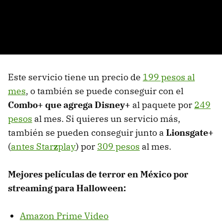
Este servicio tiene un precio de
199 pesos al
mes
, o también se puede conseguir con el
Combo+ que agrega Disney+
al paquete por
249
pesos
al mes. Si quieres un servicio más,
también se pueden conseguir junto a
Lionsgate+
(
antes Star
z
play
) por
309 pesos
al mes.
Mejores películas de terror en México por
streaming para Halloween:
Amazon Prime Video