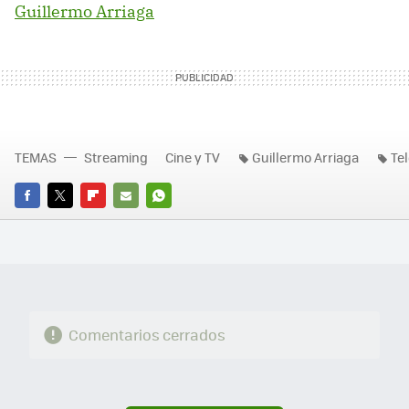
Guillermo Arriaga
TEMAS
Streaming
Cine y TV
Guillermo Arriaga
Tel
FACEBOOK
TWITTER
FLIPBOARD
E-
WHATSAPP
MAIL
Comentarios cerrados