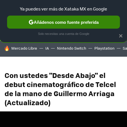
Ya puedes ver más de Xataka MX en Google
SELECCIÓN
GAMING
HOME
AUTO
TERRITORIO SAM
Añádenos como fuente preferida
Solo necesitas una cuenta de Google
×
HOY SE HABLA DE
Mercado Libre
IA
Nintendo Switch
Playstation
S
Con ustedes "Desde Abajo" el
debut cinematográfico de Telcel
de la mano de Guillermo Arriaga
(Actualizado)