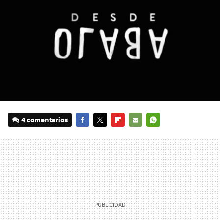
4 comentarios
FACEBOOK
TWITTER
FLIPBOARD
E-
WHATSAPP
MAIL