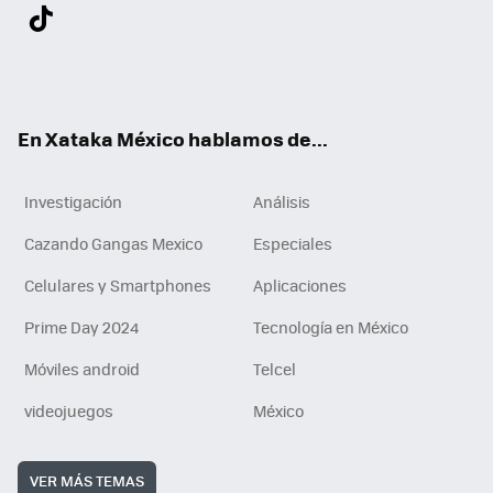
Twit
Fac
You
Inst
Tele
RSS
Flip
Link
ter
ebo
tub
agr
gra
boa
edI
Tikt
ok
e
am
m
rd
n
ok
En Xataka México hablamos de...
Investigación
Análisis
Cazando Gangas Mexico
Especiales
Celulares y Smartphones
Aplicaciones
Prime Day 2024
Tecnología en México
Móviles android
Telcel
videojuegos
México
VER MÁS TEMAS