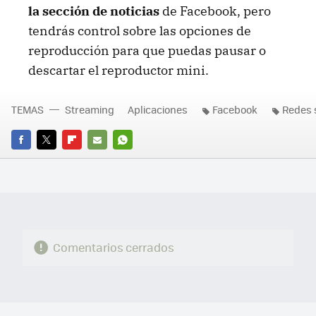
la sección de noticias
de Facebook, pero
tendrás control sobre las opciones de
reproducción para que puedas pausar o
descartar el reproductor mini.
TEMAS
Streaming
Aplicaciones
Facebook
Redes 
FACEBOOK
TWITTER
FLIPBOARD
E-
WHATSAPP
MAIL
Comentarios cerrados