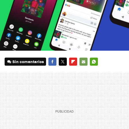
Sin comentarios
FACEBOOK
TWITTER
FLIPBOARD
E-
WHATSAPP
MAIL