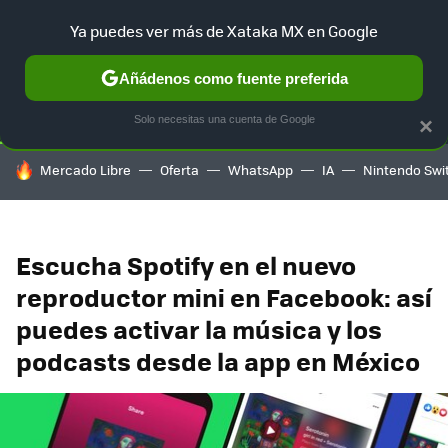
Ya puedes ver más de Xataka MX en Google
SELECCIÓN
GAMING
HOME
AUTO
TERRITORIO SAM
Añádenos como fuente preferida
Solo necesitas una cuenta de Google
×
HOY SE HABLA DE
Mercado Libre
Oferta
WhatsApp
IA
Nintendo Swi
Escucha Spotify en el nuevo
reproductor mini en Facebook: así
puedes activar la música y los
podcasts desde la app en México