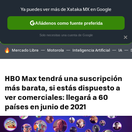
Ya puedes ver más de Xataka MX en Google
SELECCIÓN
GAMING
HOME
AUTO
TERRITORIO SAM
Añádenos como fuente preferida
Solo necesitas una cuenta de Google
×
HOY SE HABLA DE
Mercado Libre
Motorola
Inteligencia Artificial
IA
HBO Max tendrá una suscripción
más barata, si estás dispuesto a
ver comerciales: llegará a 60
países en junio de 2021