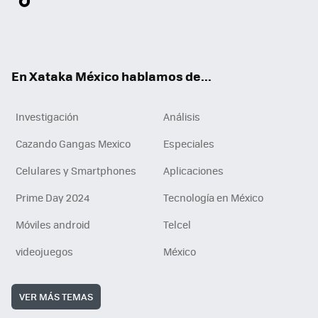
ter
ebo
tub
agr
gra
boa
edI
Tikt
ok
e
am
m
rd
n
ok
En Xataka México hablamos de...
Investigación
Análisis
Cazando Gangas Mexico
Especiales
Celulares y Smartphones
Aplicaciones
Prime Day 2024
Tecnología en México
Móviles android
Telcel
videojuegos
México
VER MÁS TEMAS