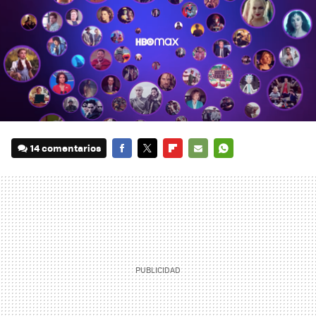
14 comentarios
FACEBOOK
TWITTER
FLIPBOARD
E-
WHATSAPP
MAIL