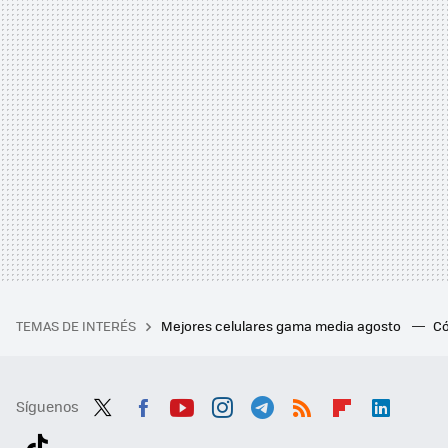
TEMAS DE INTERÉS
Mejores celulares gama media agosto
Có
Síguenos
Twit
Fac
You
Inst
Tele
RSS
Flip
Link