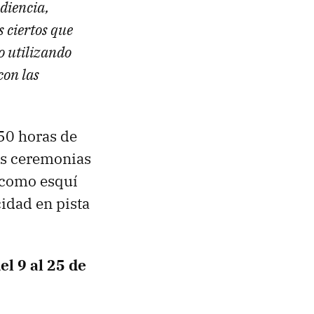
udiencia,
s ciertos que
o utilizando
con las
50 horas de
las ceremonias
 como esquí
cidad en pista
el 9 al 25 de