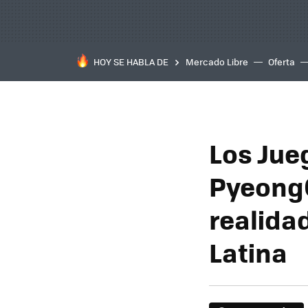
HOY SE HABLA DE
Mercado Libre
Oferta
Los Jue
PyeongC
realida
Latina