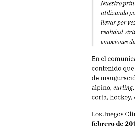
Nuestro princ
utilizando pa
llevar por v
realidad vir
emociones de
En el comunic
contenido que 
de inauguraci
alpino,
curling
corta, hockey, 
Los Juegos Ol
febrero de 20