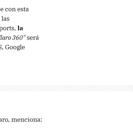
e con esta
 las
ports,
la
laro 360"
será
S, Google
aro, menciona: