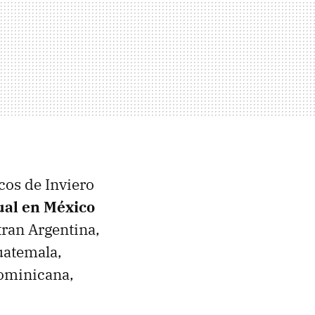
cos de Inviero
tual en México
tran Argentina,
Guatemala,
ominicana,