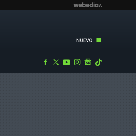
NUEVO
Facebook
Twitter
Youtube
Instagram
googlenews
Tiktok