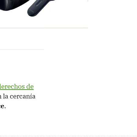
 derechos de
 la cercanía
ce
.