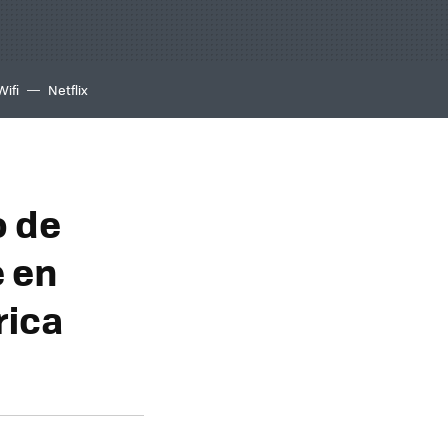
Wifi
Netflix
o de
 en
rica