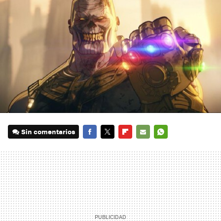
Sin comentarios
FACEBOOK
TWITTER
FLIPBOARD
E-
WHATSAPP
MAIL