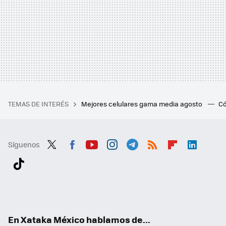
TEMAS DE INTERÉS
Mejores celulares gama media agosto
Có
Síguenos
Twit
Fac
You
Inst
Tele
RSS
Flip
Link
ter
ebo
tub
agr
gra
boa
edI
Tikt
ok
e
am
m
rd
n
ok
En Xataka México hablamos de...