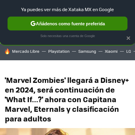
Ya puedes ver más de Xataka MX en Google
SELECCIÓN
GAMING
HOME
AUTO
TERRITORIO SAM
Añádenos como fuente preferida
Solo necesitas una cuenta de Google
×
HOY SE HABLA DE
Mercado Libre
Playstation
Samsung
Xiaomi
LG
'Marvel Zombies' llegará a Disney+
en 2024, será continuación de
'What If...?' ahora con Capitana
Marvel, Eternals y clasificación
para adultos