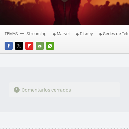
TEMAS
Streaming
Marvel
Disney
Series de Tel
FACEBOOK
TWITTER
FLIPBOARD
E-
WHATSAPP
MAIL
Comentarios cerrados