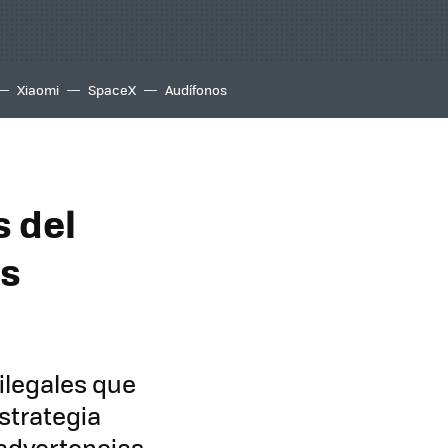
Xiaomi
SpaceX
Audífonos
s del
os
ilegales que
strategia
 advertencias