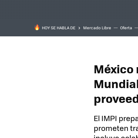
HOY SE HABLA DE
Mercado Libre
Oferta
México 
Mundial 
proveed
El IMPI prep
prometen tra
incluye cola