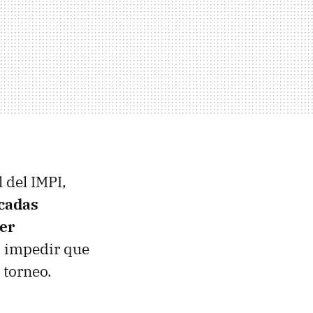
l del IMPI,
icadas
er
s impedir que
 torneo.