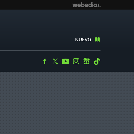
NUEVO
Facebook
Twitter
Youtube
Instagram
googlenews
Tiktok