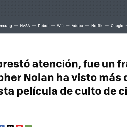
msung
NASA
Robot
Wifi
Adobe
Netflix
Google
prestó atención, fue un f
pher Nolan ha visto más 
ta película de culto de c