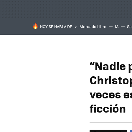
HOY SE HABLA DE
Mercado Libre
IA
Sa
“Nadie 
Christo
veces es
ficción