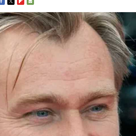
FACEBOOK
TWITTER
FLIPBOARD
E-
MAIL