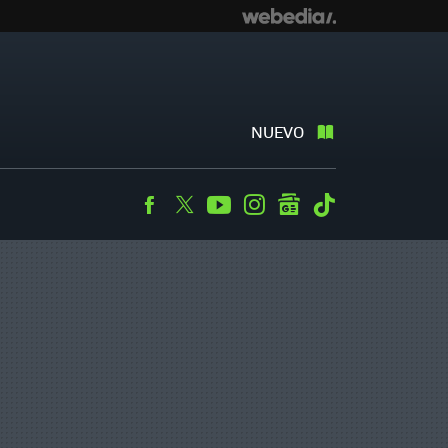
NUEVO
Facebook
Twitter
Youtube
Instagram
googlenews
Tiktok