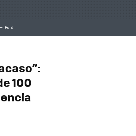
Ford
racaso”:
de 100
iencia