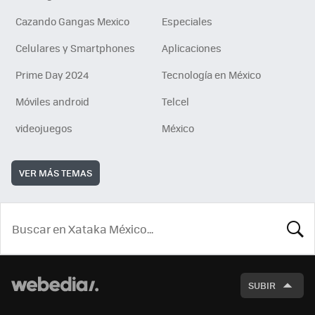
Cazando Gangas Mexico
Especiales
Celulares y Smartphones
Aplicaciones
Prime Day 2024
Tecnología en México
Móviles android
Telcel
videojuegos
México
VER MÁS TEMAS
BUSCA
SUBIR