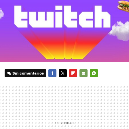
Sin comentarios
FACEBOOK
TWITTER
FLIPBOARD
E-
WHATSAPP
MAIL