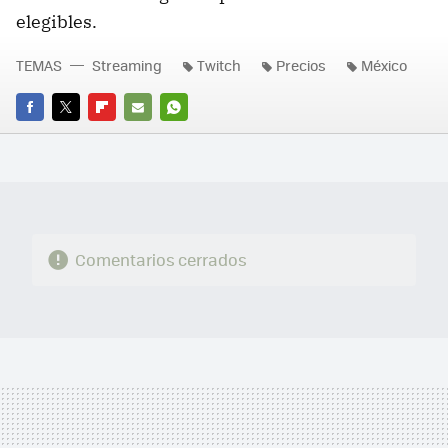
elegibles.
TEMAS
Streaming
Twitch
Precios
México
FACEBOOK
TWITTER
FLIPBOARD
E-
WHATSAPP
MAIL
Comentarios cerrados