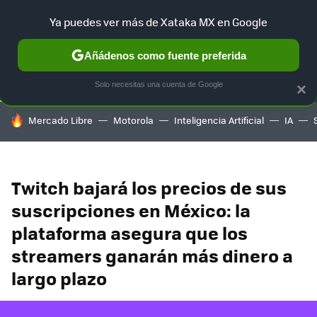
Ya puedes ver más de Xataka MX en Google
SELECCIÓN
GAMING
HOME
AUTO
TERRITORIO SAM
Añádenos como fuente preferida
Solo necesitas una cuenta de Google
×
HOY SE HABLA DE
Mercado Libre
Motorola
Inteligencia Artificial
IA
Twitch bajará los precios de sus
suscripciones en México: la
plataforma asegura que los
streamers ganarán más dinero a
largo plazo