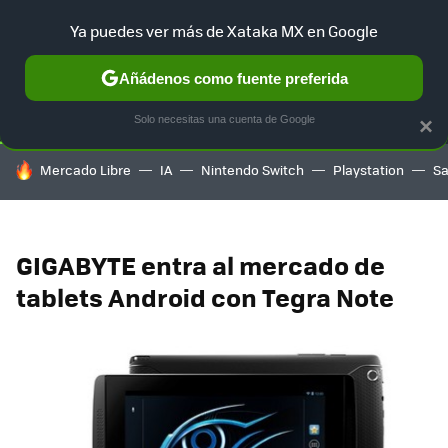
Ya puedes ver más de Xataka MX en Google
SELECCIÓN
GAMING
HOME
AUTO
TERRITORIO SAM
Añádenos como fuente preferida
Solo necesitas una cuenta de Google
×
HOY SE HABLA DE
Mercado Libre
IA
Nintendo Switch
Playstation
S
GIGABYTE entra al mercado de
tablets Android con Tegra Note