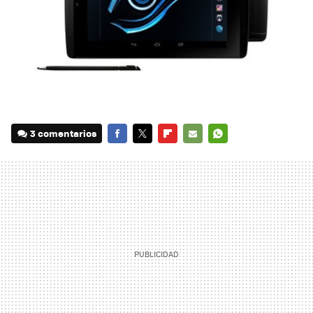
3 comentarios
FACEBOOK
TWITTER
FLIPBOARD
E-
WHATSAPP
MAIL