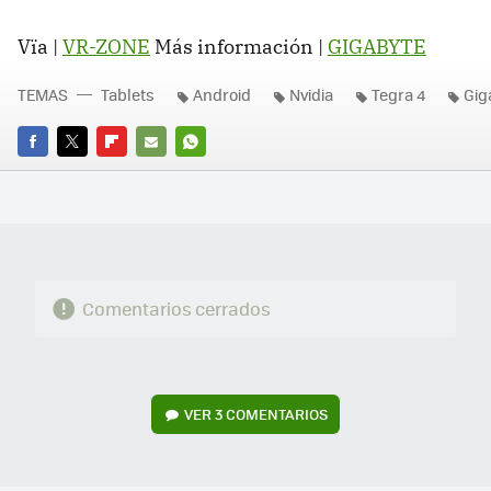
Vïa |
VR-ZONE
Más información |
GIGABYTE
TEMAS
Tablets
Android
Nvidia
Tegra 4
Gig
FACEBOOK
TWITTER
FLIPBOARD
E-
WHATSAPP
MAIL
Comentarios cerrados
VER
3 COMENTARIOS