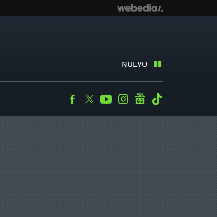
NUEVO
Facebook
Twitter
Youtube
Instagram
googlenews
Tiktok