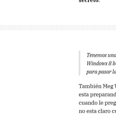
secreto
.
Tenemos una 
Windows 8 ba
para pasar l
También Meg 
esta preparand
cuando le preg
no esta claro 