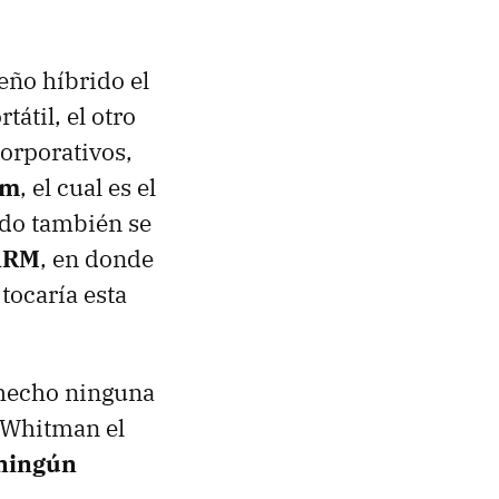
eño híbrido el
átil, el otro
corporativos,
om
, el cual es el
lado también se
ARM
, en donde
tocaría esta
 hecho ninguna
g Whitman el
 ningún