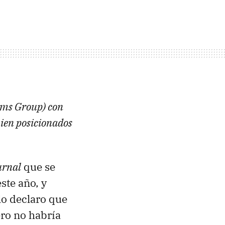
tems Group) con
ien posicionados
urnal
que se
ste año, y
lo declaro que
ero no habría