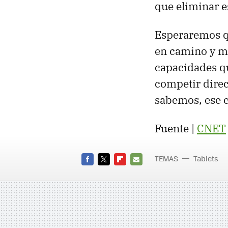
que eliminar e
Esperaremos q
en camino y mu
capacidades qu
competir direc
sabemos, ese e
Fuente |
CNET
TEMAS
Tablets
FACEBOOK
TWITTER
FLIPBOARD
E-
MAIL