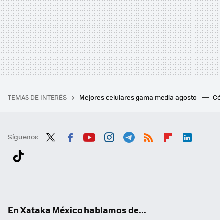
TEMAS DE INTERÉS
Mejores celulares gama media agosto
Có
Síguenos
Twit
Fac
You
Inst
Tele
RSS
Flip
Link
ter
ebo
tub
agr
gra
boa
edI
Tikt
ok
e
am
m
rd
n
ok
En Xataka México hablamos de...