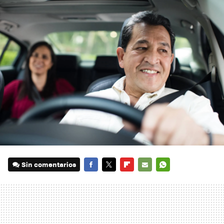
Sin comentarios
FACEBOOK
TWITTER
FLIPBOARD
E-
WHATSAPP
MAIL