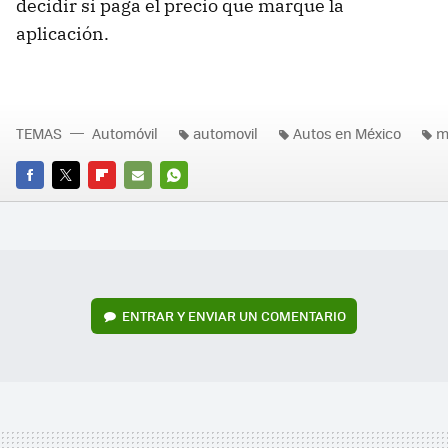
decidir si paga el precio que marque la
aplicación.
TEMAS
Automóvil
automovil
Autos en México
m
FACEBOOK
TWITTER
FLIPBOARD
E-
WHATSAPP
MAIL
ENTRAR Y ENVIAR UN COMENTARIO