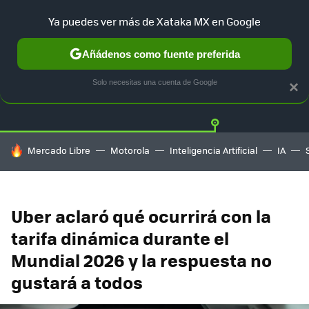
Ya puedes ver más de Xataka MX en Google
Añádenos como fuente preferida
Twitter
Fa
TESLA
UBER
AUTO ELECTRICO
Solo necesitas una cuenta de Google
×
HOY SE HABLA DE
Mercado Libre
Motorola
Inteligencia Artificial
IA
Uber aclaró qué ocurrirá con la
tarifa dinámica durante el
Mundial 2026 y la respuesta no
gustará a todos