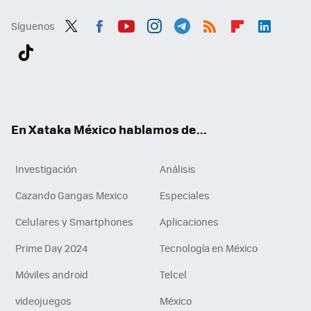
Síguenos
Twit
Fac
You
Inst
Tele
RSS
Flip
Link
ter
ebo
tub
agr
gra
boa
edI
Tikt
ok
e
am
m
rd
n
ok
En Xataka México hablamos de...
Investigación
Análisis
Cazando Gangas Mexico
Especiales
Celulares y Smartphones
Aplicaciones
Prime Day 2024
Tecnología en México
Móviles android
Telcel
videojuegos
México