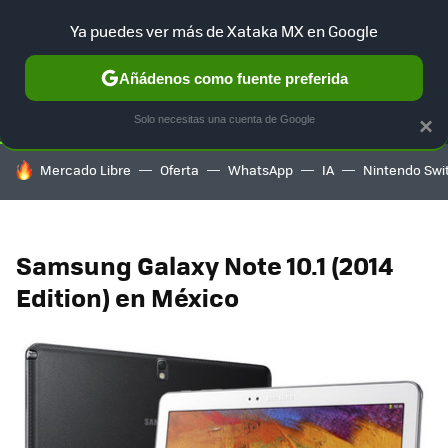
Ya puedes ver más de Xataka MX en Google
SELECCIÓN
GAMING
HOME
AUTO
TERRITORIO SAM
Añádenos como fuente preferida
Solo necesitas una cuenta de Google
×
HOY SE HABLA DE
Mercado Libre
Oferta
WhatsApp
IA
Nintendo Swi
Samsung Galaxy Note 10.1 (2014
Edition) en México