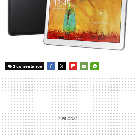
2 comentarios
FACEBOOK
TWITTER
FLIPBOARD
E-
WHATSAPP
MAIL