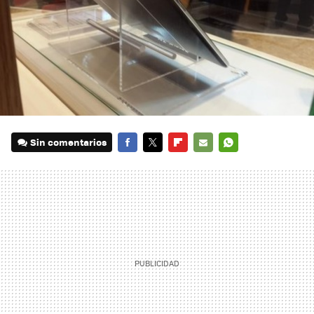
Sin comentarios
FACEBOOK
TWITTER
FLIPBOARD
E-
WHATSAPP
MAIL