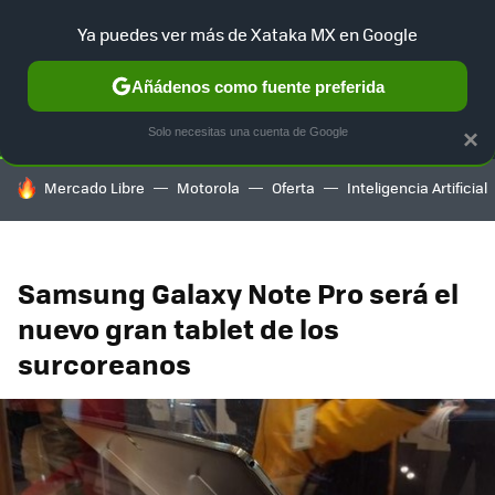
Ya puedes ver más de Xataka MX en Google
SELECCIÓN
GAMING
HOME
AUTO
TERRITORIO SAM
Añádenos como fuente preferida
Solo necesitas una cuenta de Google
×
HOY SE HABLA DE
Mercado Libre
Motorola
Oferta
Inteligencia Artificial
Samsung Galaxy Note Pro será el
nuevo gran tablet de los
surcoreanos