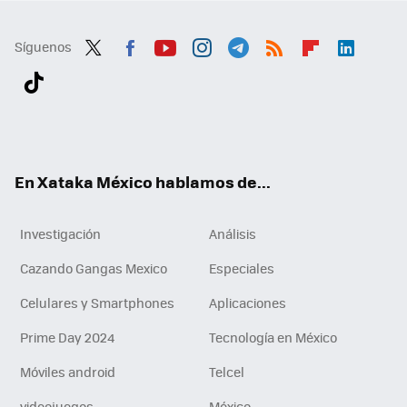
Síguenos
Twit
Fac
You
Inst
Tele
RSS
Flip
Link
ter
ebo
tub
agr
gra
boa
edI
Tikt
ok
e
am
m
rd
n
ok
En Xataka México hablamos de...
Investigación
Análisis
Cazando Gangas Mexico
Especiales
Celulares y Smartphones
Aplicaciones
Prime Day 2024
Tecnología en México
Móviles android
Telcel
videojuegos
México