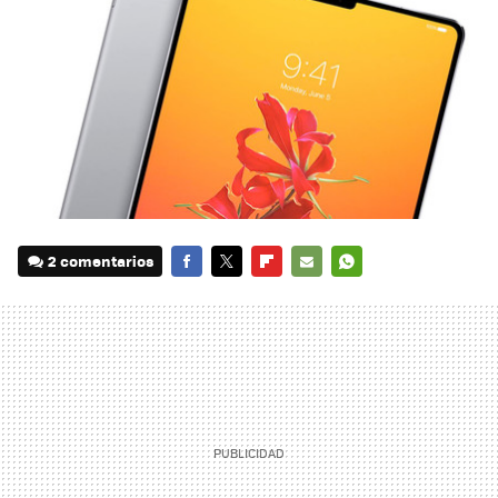
2 comentarios
FACEBOOK
TWITTER
FLIPBOARD
E-
WHATSAPP
MAIL