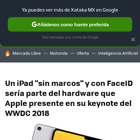
Ya puedes ver más de Xataka MX en Google
SELECCIÓN
GAMING
HOME
AUTO
TERRITORIO SAM
Añádenos como fuente preferida
Solo necesitas una cuenta de Google
×
HOY SE HABLA DE
Mercado Libre
Motorola
Oferta
Inteligencia Artificial
Un iPad "sin marcos" y con FaceID
sería parte del hardware que
Apple presente en su keynote del
WWDC 2018