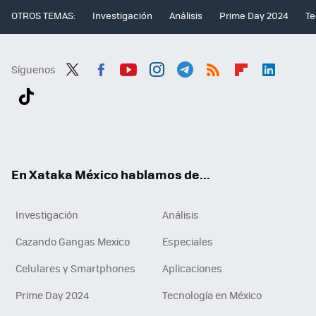
OTROS TEMAS:
Investigación
Análisis
Prime Day 2024
Te
Síguenos
Twit
Fac
You
Inst
Tele
RSS
Flip
Link
ter
ebo
tub
agr
gra
boa
edI
Tikt
ok
e
am
m
rd
n
ok
En Xataka México hablamos de...
Investigación
Análisis
Cazando Gangas Mexico
Especiales
Celulares y Smartphones
Aplicaciones
Prime Day 2024
Tecnología en México