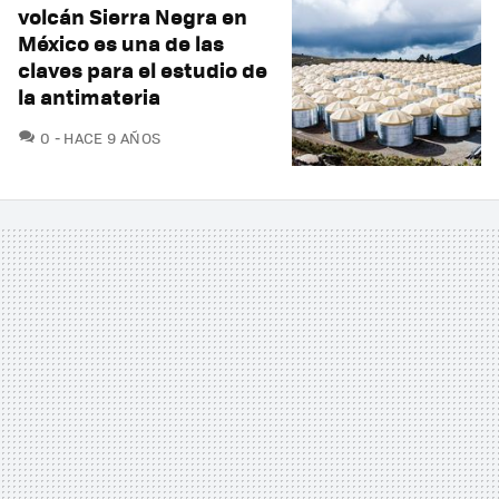
volcán Sierra Negra en
México es una de las
claves para el estudio de
la antimateria
COMENTARIOS
0
HACE 9 AÑOS