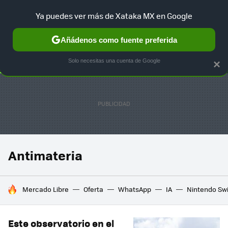
Ya puedes ver más de Xataka MX en Google
SELECCIÓN
GAMING
HOME
AUTO
TERRITORIO SAM
Añádenos como fuente preferida
Solo necesitas una cuenta de Google
×
Antimateria
HOY SE HABLA DE
Mercado Libre
Oferta
WhatsApp
IA
Nintendo Sw
Este observatorio en el