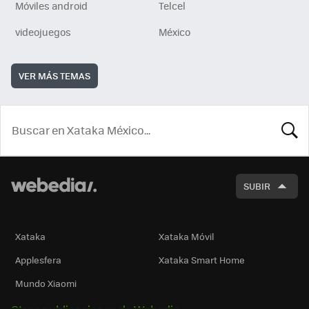
Móviles android
Telcel
videojuegos
México
VER MÁS TEMAS
BUSCA
SUBIR
Xataka
Xataka Móvil
Applesfera
Xataka Smart Home
Mundo Xiaomi