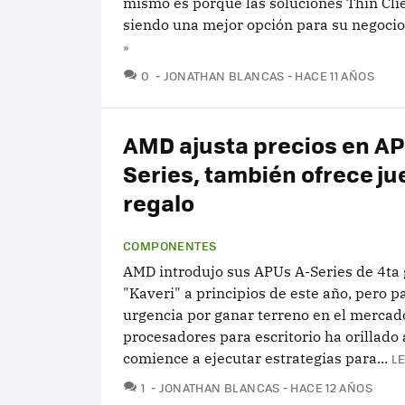
mismo es porque las soluciones Thin Cli
siendo una mejor opción para su negocio 
»
COMENTARIOS
0
JONATHAN BLANCAS
HACE 11 AÑOS
AMD ajusta precios en AP
Series, también ofrece j
regalo
COMPONENTES
AMD introdujo sus APUs A-Series de 4ta
"Kaveri" a principios de este año, pero p
urgencia por ganar terreno en el mercad
procesadores para escritorio ha orillado
comience a ejecutar estrategias para...
L
COMENTARIOS
1
JONATHAN BLANCAS
HACE 12 AÑOS