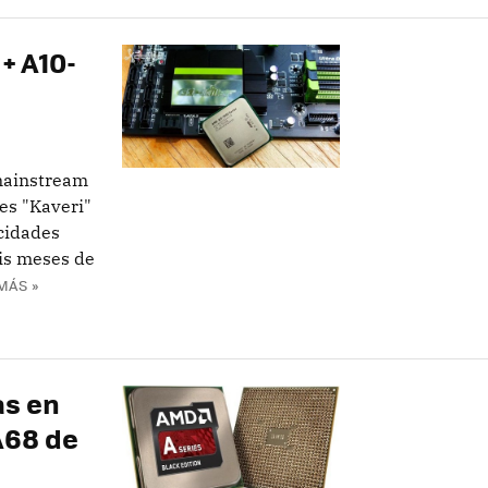
+ A10-
mainstream
es "Kaveri"
cidades
eis meses de
MÁS »
as en
A68 de