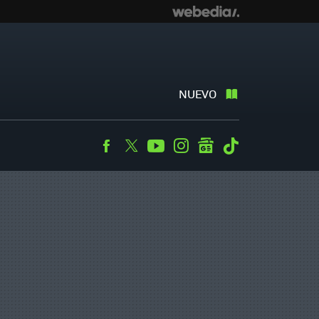
NUEVO
Facebook
Twitter
Youtube
Instagram
googlenews
Tiktok