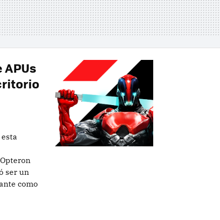
e APUs
ritorio
 esta
 Opteron
ó ser un
nante como