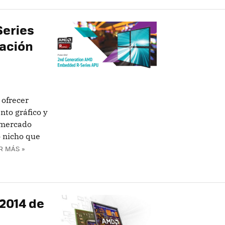
Series
ración
 ofrecer
nto gráfico y
 mercado
o nicho que
R MÁS »
2014 de