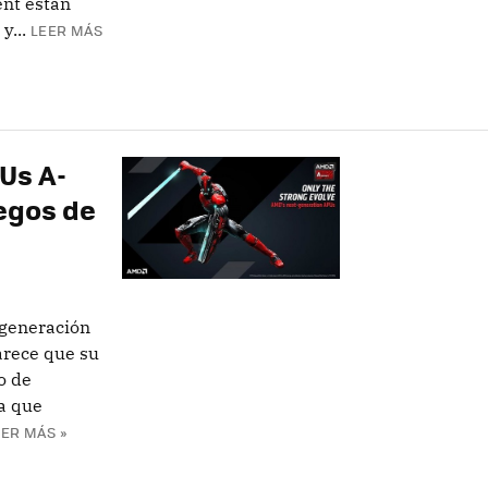
ent están
y...
LEER MÁS
Us A-
uegos de
 generación
arece que su
o de
 a que
EER MÁS »