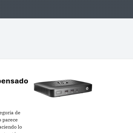
 pensado
egoría de
o parece
aciendo lo