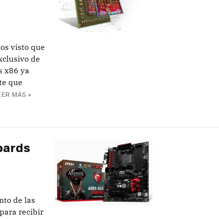
os visto que
xclusivo de
s x86 ya
te que
EER MÁS »
oards
to de las
ara recibir