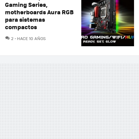
Gaming Series,
motherboards Aura RGB
para sistemas
compactos
COMENTARIOS
2
HACE 10 AÑOS