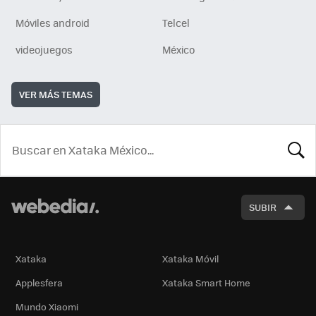
Móviles android
Telcel
videojuegos
México
VER MÁS TEMAS
BUSCA
SUBIR
Xataka
Xataka Móvil
Applesfera
Xataka Smart Home
Mundo Xiaomi