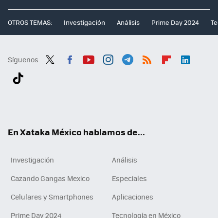
OTROS TEMAS:
Investigación
Análisis
Prime Day 2024
Te
Síguenos
Twit
Fac
You
Inst
Tele
RSS
Flip
Link
ter
ebo
tub
agr
gra
boa
edI
Tikt
ok
e
am
m
rd
n
ok
En Xataka México hablamos de...
Investigación
Análisis
Cazando Gangas Mexico
Especiales
Celulares y Smartphones
Aplicaciones
Prime Day 2024
Tecnología en México