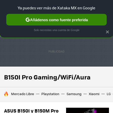
Ya puedes ver más de Xataka MX en Google
SELECCIÓN
GAMING
HOME
AUTO
TERRITORIO SAM
Añádenos como fuente preferida
Solo necesitas una cuenta de Google
×
B150I Pro Gaming/WiFi/Aura
HOY SE HABLA DE
Mercado Libre
Playstation
Samsung
Xiaomi
LG
ASUS B150I y B150M Pro